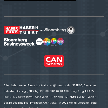
Sitemizdeki veriler Foreks tarafından sağlanmaktadır. NASDAQ, Dow Jones
Industrial Average, SHCOM, FTSE 100, CAC 40, DAX 30, Hang Seng, IBEX 35,
BOVESPA, VİOP ve Tahvil-bono verileri 15 dakika; CME, NYMEX VE S&P verileri 10
dakika gecikmeli verilmektedir. YASAL UYARI © 2026 Kayıtlı Elektronik Posta