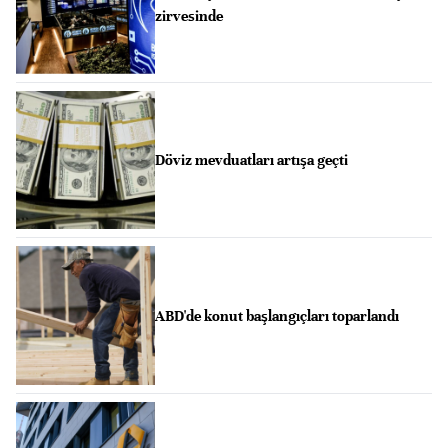
zirvesinde
Döviz mevduatları artışa geçti
ABD'de konut başlangıçları toparlandı