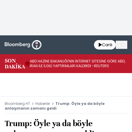
Canlı
SON
ABD HAZİNE BAKANLIĞI'NIN İNTERNET SİTESİNE GÖRE ABD,
KO
DAKİKA
İRAN İLE İLGİLİ YAPTIRIMLARI KALDIRDI -REUTERS
AÇ
Bloomberg HT
Haberler
Trump: Öyle ya da böyle
anlaşmanın zamanı geldi
Trump: Öyle ya da böyle