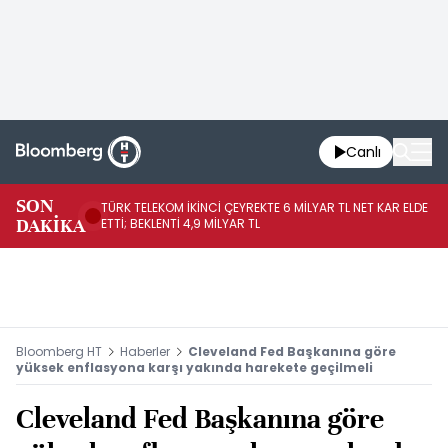
Canlı
SON
TÜRK TELEKOM İKİNCİ ÇEYREKTE 6 MİLYAR TL NET KAR ELDE
AB
DAKİKA
ETTİ; BEKLENTİ 4,9 MİLYAR TL
İR
Bloomberg HT
Haberler
Cleveland Fed Başkanına göre
yüksek enflasyona karşı yakında harekete geçilmeli
Cleveland Fed Başkanına göre