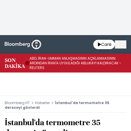
Canlı
ABD, İRAN-UMMAN ANLAŞMASININ AÇIKLANMASININ
AB
SON
ARDINDAN İRAN'A UYGULADIĞI ABLUKAYI KALDIRACAK -
GE
DAKİKA
REUTERS
UY
Bloomberg HT
Haberler
İstanbul'da termometre 35
dereceyi gösterdi
İstanbul'da termometre 35