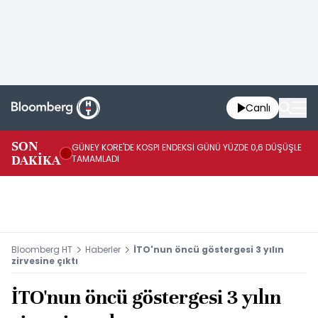
Canlı
JA
SON
GÜNEY KORE'DE KOSPI ENDEKSİ GÜNÜ YÜZDE 0,6 DÜŞÜŞLE
YÜ
DAKİKA
TAMAMLADI
TA
Bloomberg HT
Haberler
İTO'nun öncü göstergesi 3 yılın
zirvesine çıktı
İTO'nun öncü göstergesi 3 yılın