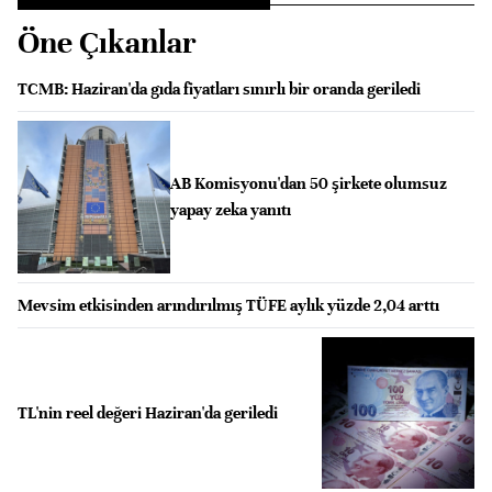
Öne Çıkanlar
TCMB: Haziran'da gıda fiyatları sınırlı bir oranda geriledi
AB Komisyonu'dan 50 şirkete olumsuz
yapay zeka yanıtı
Mevsim etkisinden arındırılmış TÜFE aylık yüzde 2,04 arttı
TL'nin reel değeri Haziran'da geriledi