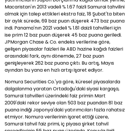
Macaristan'ın 2013 vadeli % 1.67 faizli Samurai tahvilini
almak için talep ettikleri ekstra faiz, 18 Şubat'ta biten
bir aylık sürede, 69 baz puan düşerek 473 baz puana
indi. Panama'nın 2021 vadeli % 1.81 daizli tahvilleri için
ise prim 12 baz puan düşerek 45 baz puana geriledi.
JPMorgan Chase & Co. endeks verilerine göre,
gelişen piyasalar faizleri ile ABD hazine kağıdı faizleri
arasındaki fark, aynı dönemde, 27 baz puan
genişleyerek 262 baz puana çıktı. Bu artış, Mayıs
ayından bu yana en hızlı artışı işaret ediyor.
Nomura Securities Co.'ya göre, küresel piyasalarda
dalgalanma yaratan Ortadoğu'daki siyasi kargaşa,
Samurai tahvilleri üzerindeki faiz primin Mart
2009'daki rekor seviye olan 503 baz puandan 81 baz
puana indiği Japonya'daki yatırımcıları fazla rahatsız
etmiyor. Nomura verilerinin işaret ettiği üzere,
Samurai tahvil faiz primi, iç piyasa şirket tahvil
spreadlerinin 55 baz puan üzerinde. Konuyla ilgili