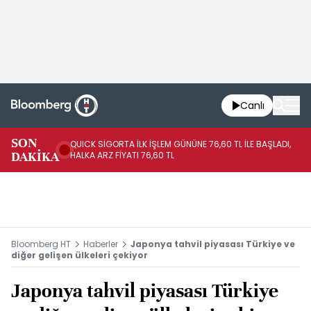
Canlı
SON
QUICK SİGORTA İLK İŞLEM GÜNÜNE 76,60 TL İLE BAŞLADI,
BI
DAKİKA
HALKA ARZ FİYATI 76,60 TL
PU
Bloomberg HT
Haberler
Japonya tahvil piyasası Türkiye ve
diğer gelişen ülkeleri çekiyor
Japonya tahvil piyasası Türkiye