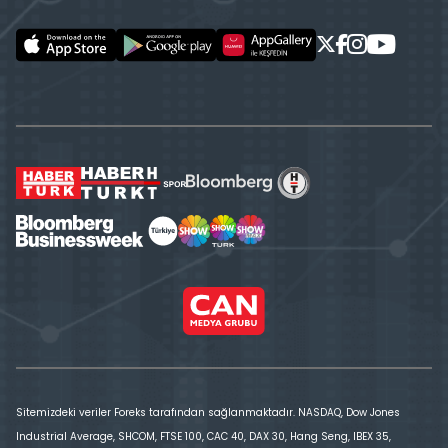
Sitemizdeki veriler Foreks tarafından sağlanmaktadır. NASDAQ, Dow Jones
Industrial Average, SHCOM, FTSE 100, CAC 40, DAX 30, Hang Seng, IBEX 35,