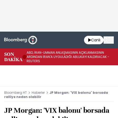
Canlı
ABD, İRAN-UMMAN ANLAŞMASININ AÇIKLANMASININ
AB
SON
ARDINDAN İRAN'A UYGULADIĞI ABLUKAYI KALDIRACAK -
GE
DAKİKA
REUTERS
UY
Bloomberg HT
Haberler
JP Morgan: 'VIX balonu' borsada
ralliye neden olabilir
JP Morgan: 'VIX balonu' borsada