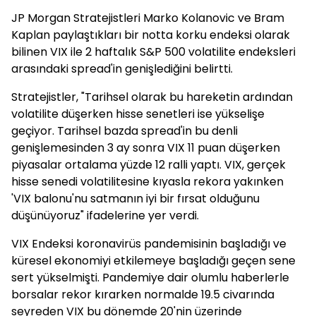
JP Morgan Stratejistleri Marko Kolanovic ve Bram
Kaplan paylaştıkları bir notta korku endeksi olarak
bilinen VIX ile 2 haftalık S&P 500 volatilite endeksleri
arasındaki spread'in genişlediğini belirtti.
Stratejistler, "Tarihsel olarak bu hareketin ardından
volatilite düşerken hisse senetleri ise yükselişe
geçiyor. Tarihsel bazda spread'in bu denli
genişlemesinden 3 ay sonra VIX 11 puan düşerken
piyasalar ortalama yüzde 12 ralli yaptı. VIX, gerçek
hisse senedi volatilitesine kıyasla rekora yakınken
'VIX balonu'nu satmanın iyi bir fırsat olduğunu
düşünüyoruz" ifadelerine yer verdi.
VIX Endeksi koronavirüs pandemisinin başladığı ve
küresel ekonomiyi etkilemeye başladığı geçen sene
sert yükselmişti. Pandemiye dair olumlu haberlerle
borsalar rekor kırarken normalde 19.5 civarında
seyreden VIX bu dönemde 20'nin üzerinde