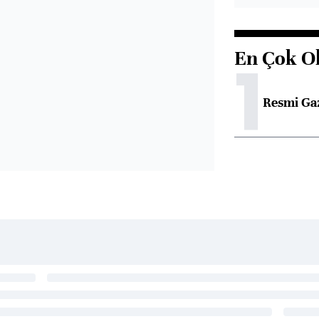
En Çok O
1
Resmi Ga