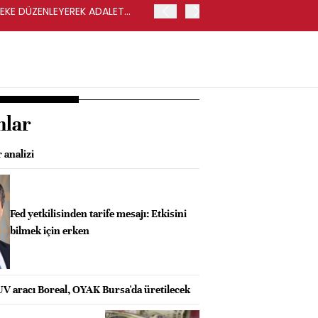
LEKE DÜZENLEYEREK ADALET
YENİ PARTİ GENEL BAŞKA
nlar
 analizi
Fed yetkilisinden tarife mesajı: Etkisini
bilmek için erken
UV aracı Boreal, OYAK Bursa'da üretilecek