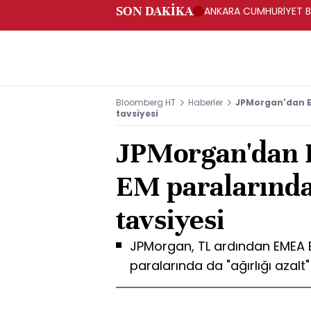
SON DAKİKA
ANKARA CUMHURİYET BA
BAKANLIĞINA GÖNDERD
Bloomberg HT
Haberler
JPMorgan'dan EM
tavsiyesi
JPMorgan'dan 
EM paralarında 
tavsiyesi
JPMorgan, TL ardından EMEA B
paralarında da "ağırlığı azalt"