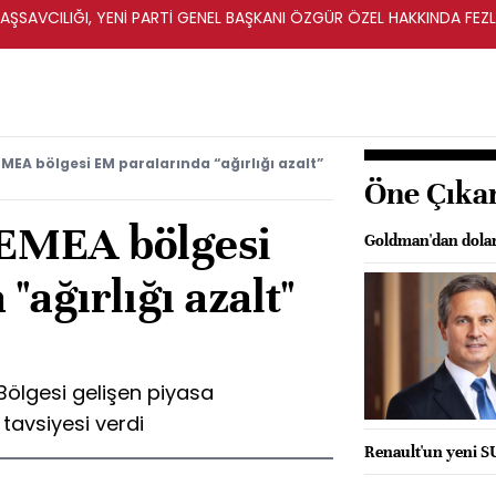
ŞSAVCILIĞI, YENİ PARTİ GENEL BAŞKANI ÖZGÜR ÖZEL HAKKINDA FEZ
İ
EA bölgesi EM paralarında “ağırlığı azalt”
Öne Çıka
EMEA bölgesi
Goldman'dan dolar
"ağırlığı azalt"
ölgesi gelişen piyasa
 tavsiyesi verdi
Renault'un yeni S