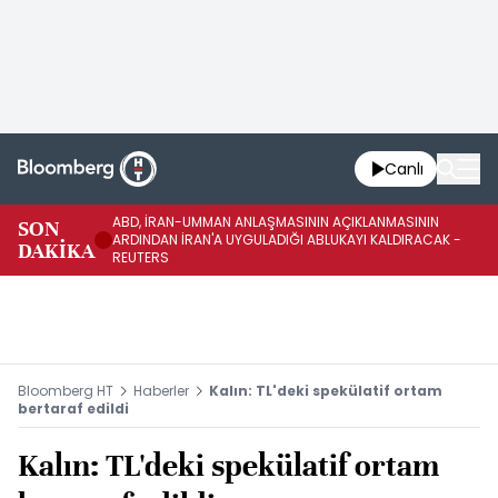
Canlı
ABD, İRAN-UMMAN ANLAŞMASININ AÇIKLANMASININ
AB
SON
ARDINDAN İRAN'A UYGULADIĞI ABLUKAYI KALDIRACAK -
GE
DAKİKA
REUTERS
UY
Bloomberg HT
Haberler
Kalın: TL'deki spekülatif ortam
bertaraf edildi
Kalın: TL'deki spekülatif ortam