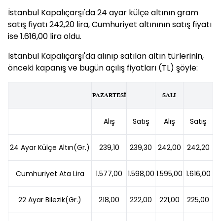
İstanbul Kapalıçarşı'da 24 ayar külçe altının gram
satış fiyatı 242,20 lira, Cumhuriyet altınının satış fiyatı
ise 1.616,00 lira oldu.
İstanbul Kapalıçarşı'da alınıp satılan altın türlerinin,
önceki kapanış ve bugün açılış fiyatları (TL) şöyle:
PAZARTESİ
SALI
Alış
Satış
Alış
Satış
24 Ayar Külçe Altın(Gr.)
239,10
239,30
242,00
242,20
Cumhuriyet Ata Lira
1.577,00
1.598,00
1.595,00
1.616,00
22 Ayar Bilezik(Gr.)
218,00
222,00
221,00
225,00