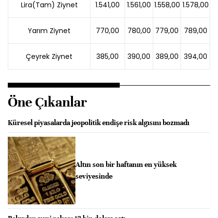
Lira(Tam) Ziynet
1.541,00
1.561,00
1.558,00
1.578,00
Yarım Ziynet
770,00
780,00
779,00
789,00
Çeyrek Ziynet
385,00
390,00
389,00
394,00
Öne Çıkanlar
Küresel piyasalarda jeopolitik endişe risk algısını bozmadı
Altın son bir haftanın en yüksek
seviyesinde