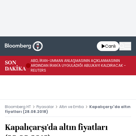
Canlı
ABD, İRAN-UMMAN ANLAŞMASININ AÇIKLANMASININ
AB
SON
ARDINDAN İRAN'A UYGULADIĞI ABLUKAYI KALDIRACAK -
GE
DAKİKA
REUTERS
UY
Bloomberg HT
Piyasalar
Altın ve Emtia
Kapalıçarşı'da altın
fiyatları (28.08.2018)
Kapalıçarşı'da altın fiyatları