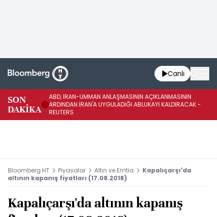
Canlı
ABD, İRAN-UMMAN ANLAŞMASININ AÇIKLANMASININ
AB
SON
ARDINDAN İRAN'A UYGULADIĞI ABLUKAYI KALDIRACAK -
GE
DAKİKA
REUTERS
UY
Bloomberg HT
Piyasalar
Altın ve Emtia
Kapalıçarşı'da
altının kapanış fiyatları (17.08.2018)
Kapalıçarşı'da altının kapanış