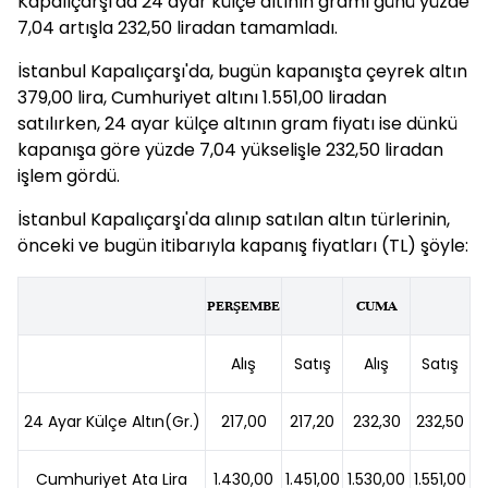
Kapalıçarşı'da 24 ayar külçe altının gramı günü yüzde
7,04 artışla 232,50 liradan tamamladı.
İstanbul Kapalıçarşı'da, bugün kapanışta çeyrek altın
379,00 lira, Cumhuriyet altını 1.551,00 liradan
satılırken, 24 ayar külçe altının gram fiyatı ise dünkü
kapanışa göre yüzde 7,04 yükselişle 232,50 liradan
işlem gördü.
İstanbul Kapalıçarşı'da alınıp satılan altın türlerinin,
önceki ve bugün itibarıyla kapanış fiyatları (TL) şöyle:
PERŞEMBE
CUMA
Alış
Satış
Alış
Satış
24 Ayar Külçe Altın(Gr.)
217,00
217,20
232,30
232,50
Cumhuriyet Ata Lira
1.430,00
1.451,00
1.530,00
1.551,00