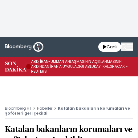
Canlı
ABD, İRAN-UMMAN ANLAŞMASININ AÇIKLANMASININ
AB
SON
ARDINDAN İRAN'A UYGULADIĞI ABLUKAYI KALDIRACAK -
GE
DAKİKA
REUTERS
UY
Bloomberg HT
Haberler
Katalan bakanların korumaları ve
şoförleri geri çekildi
Katalan bakanların korumaları ve