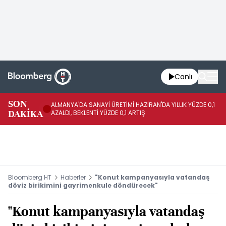
Canlı
SON
ALMANYA'DA SANAYİ ÜRETİMİ HAZİRAN'DA YILLIK YÜZDE 0,1
AL
DAKİKA
AZALDI, BEKLENTİ YÜZDE 0,1 ARTIŞ
AR
Bloomberg HT
Haberler
"Konut kampanyasıyla vatandaş
döviz birikimini gayrimenkule döndürecek"
"Konut kampanyasıyla vatandaş