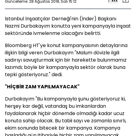
Güncelleme: 28 Ağustos 2018, Salı 15:12
İstanbul İnşaatçılar Derneği'nin (İnder) Başkanı
Nazmi Durbakayım konutta yeni kampanyayla inşaat
sektöründe ivmelenme olacağını belirtti.
Bloomberg HT'ye konut kampanyasının detaylarına
ilişkin bilgi veren Durbakayım "Malum dövizle ilgili
sadırıyı savuşturmak için bir harekette bulunmamız
lazımdı; böyle bir kampanyayla sektör olarak buna
tepki gösteriyoruz." dedi.
"HİÇBİR ZAM YAPILMAYACAK"
Durbakayım "Bu kampanyayla şunu gösteriyoruz ki,
herşey kar değil, vatandaş bu imkanlardan
faydalanarak hiçbir dönemde olmadığı kadar ucuz
konuta sahip olacak. Bu tabii sayı ve zamanla sınırlı,
ekim sonunda bitecek bir kampanya. Kampanya
başladığı gün itibariyle hiçbir zam yapılmayacak.