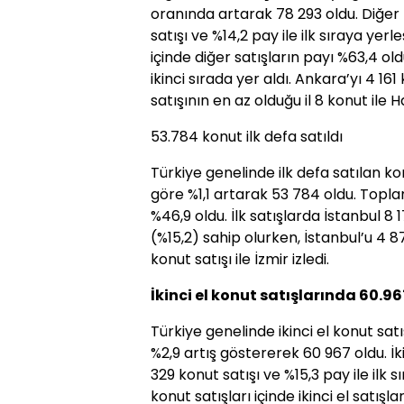
oranında artarak 78 293 oldu. Diğer 
satışı ve %14,2 pay ile ilk sıraya yerl
içinde diğer satışların payı %63,4 old
ikinci sırada yer aldı. Ankara’yı 4 161 
satışının en az olduğu il 8 konut ile H
53.784 konut ilk defa satıldı
Türkiye genelinde ilk defa satılan kon
göre %1,1 artarak 53 784 oldu. Toplam
%46,9 oldu. İlk satışlarda İstanbul 8
(%15,2) sahip olurken, İstanbul’u 4 8
konut satışı ile İzmir izledi.
İkinci el konut satışlarında 60.96
Türkiye genelinde ikinci el konut satı
%2,9 artış göstererek 60 967 oldu. İk
329 konut satışı ve %15,3 pay ile ilk 
konut satışları içinde ikinci el satış