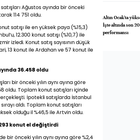
satışları Ağustos ayında bir önceki
arak 114 751 oldu.
Altın Ocak'ta yüks
İşte altında son 20
onut satışı ile en yüksek paya (%15,3)
performansı
bul’u, 12.300 konut satışı (%10,7) ile
zmir izledi. Konut satış sayısının düşük
kari, 13 konut ile Ardahan ve 57 konut ile
 ayında 36.458 oldu
şları bir önceki yılın aynı ayına göre
8 oldu. Toplam konut satışları içinde
gerçekleşti. İpotekli satışlarda İstanbul
k sırayı aldı. Toplam konut satışları
üksek olduğu il %46,5 ile Artvin oldu.
293 konut el değiştirdi
de bir önceki yılın aynı ayına göre %2,4