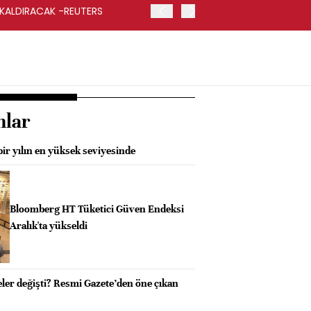
 KALDIRACAK -REUTERS
ABD DIŞİŞLERİ BAKANLIĞI
UYGULANACAK
nlar
bir yılın en yüksek seviyesinde
Bloomberg HT Tüketici Güven Endeksi
Aralık'ta yükseldi
neler değişti? Resmi Gazete’den öne çıkan