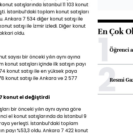
konut satışlarında İstanbul 11 103 konut
eşti. İstanbul’daki toplam konut satışları
u. Ankara 7 534 diğer konut satışı ile
konut satışı ile İzmir izledi. Diğer konut
En Çok O
1
akkari oldu.
Öğrenci a
ut sayısı bir önceki yılın aynı ayına
2
 konut satışları içinde ilk satışın payı
 174 konut satışı ile en yüksek paya
78 konut satışı ile Ankara ve 2 577
Resmi Ga
7 konut el değiştirdi
şları bir önceki yılın aynı ayına göre
inci el konut satışlarında da İstanbul 9
sıraya yerleşti. İstanbul’daki toplam
ların payı %53,3 oldu. Ankara 7 422 konut