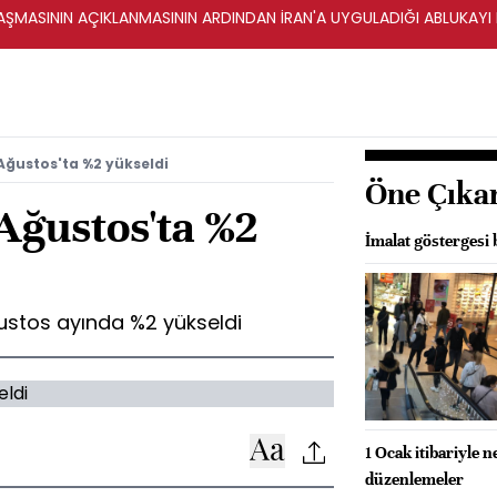
ŞMASININ AÇIKLANMASININ ARDINDAN İRAN'A UYGULADIĞI ABLUKAYI
 Ağustos'ta %2 yükseldi
Öne Çıka
 Ağustos'ta %2
İmalat göstergesi 
ğustos ayında %2 yükseldi
1 Ocak itibariyle 
düzenlemeler