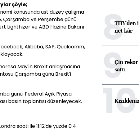
ylar şöyle;
8
konomi konusunda üst düzey çalışma
He, Çarşamba ve Perşembe günü
THY'den i
ert Lighthizer ve ABD Hazine Bakanı
net kâr
9
, Facebook, Alibaba, SAP, Qualcomm,
ıklayacak.
Çin rekor 
Theresa May'in Brexit anlaşmasına
sattı
mentosu Çarşamba günü Brexit'i
10
ba günü, Federal Açık Piyasa
Kızıldeni
ası basın toplantısı düzenleyecek.
ndra saati ile 11:12'de yüzde 0.4