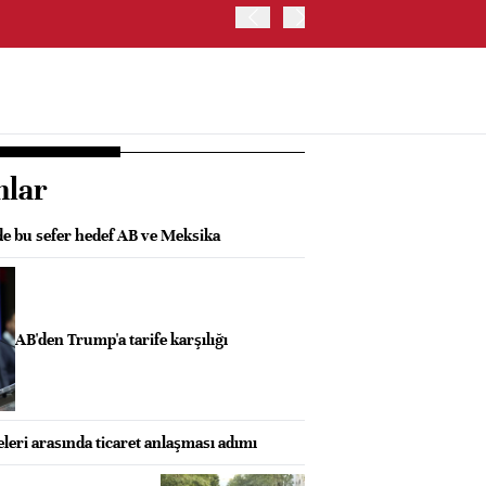
ABD'DE ADP ÖZEL SEKTÖR 
nlar
de bu sefer hedef AB ve Meksika
AB'den Trump'a tarife karşılığı
eri arasında ticaret anlaşması adımı