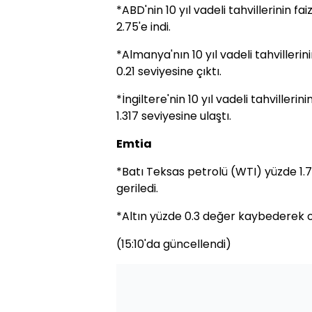
*ABD'nin 10 yıl vadeli tahvillerinin 
2.75'e indi.
*Almanya'nın 10 yıl vadeli tahvilleri
0.21 seviyesine çıktı.
*İngiltere'nin 10 yıl vadeli tahvilleri
1.317 seviyesine ulaştı.
Emtia
*Batı Teksas petrolü (WTI) yüzde 1.7
geriledi.
*Altın yüzde 0.3 değer kaybederek on
(15:10'da güncellendi)