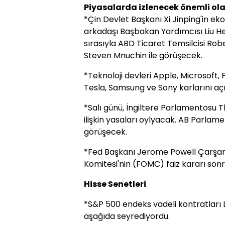
Piyasalarda izlenecek önemli ola
*Çin Devlet Başkanı Xi Jinping'in e
arkadaşı Başbakan Yardımcısı Liu 
sırasıyla ABD Ticaret Temsilcisi Rob
Steven Mnuchin ile görüşecek.
*Teknoloji devleri Apple, Microsoft
Tesla, Samsung ve Sony karlarını aç
*Salı günü, İngiltere Parlamentosu 
ilişkin yasaları oylyacak. AB Parla
görüşecek.
*Fed Başkanı Jerome Powell Çarşam
Komitesi'nin (FOMC) faiz kararı sonr
Hisse Senetleri
*S&P 500 endeks vadeli kontratları Lo
aşağıda seyrediyordu.