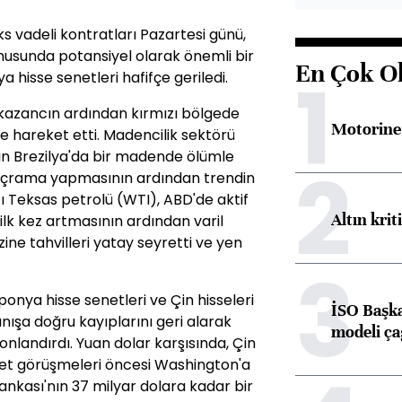
s vadeli kontratları Pazartesi günü,
onusunda potansiyel olarak önemli bir
En Çok O
1
 hisse senetleri hafifçe geriledi.
 kazancın ardından kırmızı bölgede
Motorine 
e hareket etti. Madencilik sektörü
ının Brezilya'da bir madende ölümle
2
sıçrama yapmasının ardından trendin
ı Teksas petrolü (WTI), ABD'de aktif
Altın krit
 ilk kez artmasının ardından varil
zine tahvilleri yatay seyretti ve yen
3
onya hisse senetleri ve Çin hisseleri
İSO Başka
nışa doğru kayıplarını geri alarak
modeli ça
nlandırdı. Yuan dolar karşısında, Çin
ret görüşmeleri öncesi Washington'a
nkası'nın 37 milyar dolara kadar bir