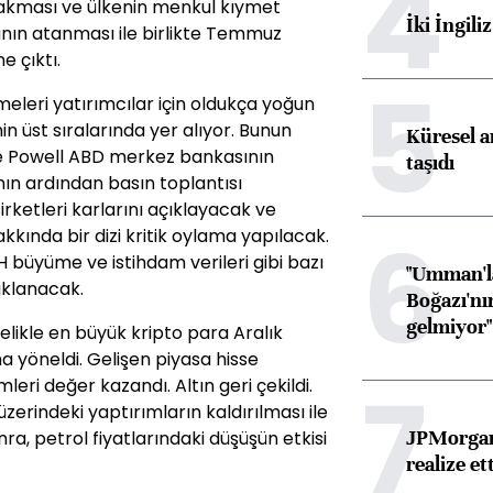
4
ırakması ve ülkenin menkul kıymet
İki İngili
nın atanması ile birlikte Temmuz
e çıktı.
5
meleri yatırımcılar için oldukça yoğun
 üst sıralarında yer alıyor. Bunun
Küresel ar
e Powell ABD merkez bankasının
taşıdı
ın ardından basın toplantısı
irketleri karlarını açıklayacak ve
6
kkında bir dizi kritik oylama yapılacak.
büyüme ve istihdam verileri gibi bazı
"Umman'la
ıklanacak.
Boğazı'nı
gelmiyor"
elikle en büyük kripto para Aralık
 yöneldi. Gelişen piyasa hisse
7
leri değer kazandı. Altın geri çekildi.
zerindeki yaptırımların kaldırılması ile
JPMorgan
ra, petrol fiyatlarındaki düşüşün etkisi
realize ett