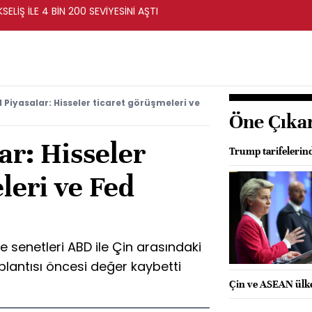
ELİŞ İLE 4 BİN 200 SEVİYESİNİ AŞTI
 Piyasalar: Hisseler ticaret görüşmeleri ve
Öne Çıka
ar: Hisseler
Trump tarifelerin
leri ve Fed
e senetleri ABD ile Çin arasındaki
plantısı öncesi değer kaybetti
Çin ve ASEAN ülkel