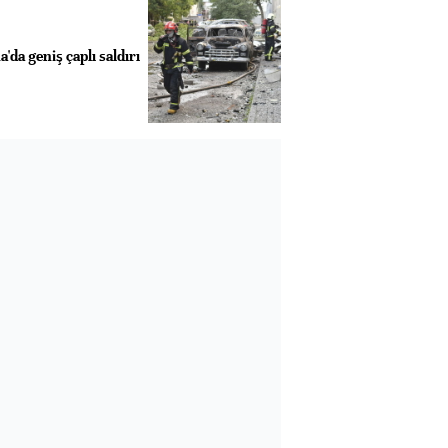
da geniş çaplı saldırı