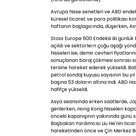
Avrupa hisse senetleri ve ABD endek
küresel ticaret ve para politikası k
haftanın başlagıcında, düşerken, Asya
Stoxx Europe 600 Endeksi iki günlük
açıldı ve sektörlern çoğu aşağı yönd
hisseleri ise, demir cevheri fiyatlar
sonuçlanan baraj çökmesi sonrası 
tersine hareket ederek yükseldi. Bat
petrol sondaj kuyusu sayısının bu yıl
başına 53 doların altına indi. ABD Ha
hafifçe yükseldi.
Asya seansında erken saatlerde, Jap
gerilerken, Hong Kong hisseleri kapa
önceki kapanışının yakınında günü so
Başbakan Yardımcısı Liu He'nin tica
hareketinden önce ve Çin Merkez Ba