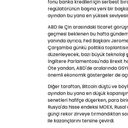
fonu banka kredileri için serbest b
regülatörünün başına yeni bir başka
ayından bu yana en yüksek seviyesin
ABD ile Çin arasındaki ticaret görüş
geçmesi beklenen bu hafta gündemin
yanında ayrıca, Fed Başkanı Jerom
Çarşamba günkü politika toplantısın
düzenleyecek, bazı büyük teknoloji ş
İngiltere Parlamentosu'nda Brexit ha
Öte yandan, ABD'de aralarında GSYH 
önemli ekonomik göstergeler de aç
Diğer taraftan, Bitcoin düştü ve böyl
ayından bu yana en düşük kapanışına
senetleri hafifçe düşerken, para birim
Rusya'da hisse endeksi MOEX, Rusal ü
günçi rekor zirveye tırmandıktan son
ile kazançlarını tersine çevirdi.