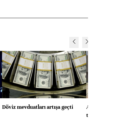
Döviz mevduatları artışa geçti
ABD'de konut başla
toparlandı