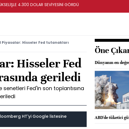
ÜKSELİŞLE 4.300 DOLAR SEVİYESİNİ GÖRDÜ
 Piyasalar: Hisseler Fed tutanakları
Öne Çıka
ar: Hisseler Fed
Dünyanın en değerli
rasında geriledi
 senetleri Fed'in son toplantısına
eriledi
loomberg HT'yi Google listesine
ABD'de tüketici gü