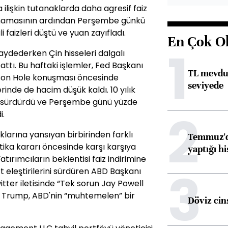
a ilişkin tutanaklarda daha agresif faiz
ulamamasının ardından Perşembe günkü
i faizleri düştü ve yuan zayıfladı.
En Çok O
1
aydederken Çin hisseleri dalgalı
ttı. Bu haftaki işlemler, Fed Başkanı
TL mevdua
on Hole konuşması öncesinde
seviyede
rinde de hacim düşük kaldı. 10 yılık
yı sürdürdü ve Perşembe günü yüzde
2
i.
aklarına yansıyan birbirinden farklı
Temmuz'da
tika kararı öncesinde karşı karşıya
yaptığı hi
tırımcıların beklentisi faiz indirimine
3
t eleştirilerini sürdüren ABD Başkanı
er iletisinde “Tek sorun Jay Powell
se Trump, ABD'nin “muhtemelen” bir
Döviz cins