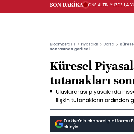
SON DAKİKA
ONS ALTIN YÜZDE 1,4 Y
Bloomberg HT
Piyasalar
Borsa
Küresel
sonrasında geriledi
Küresel Piyasal
tutanakları son
Uluslararası piyasalarda hisse
ilişkin tutanakların ardından g
Türkiye'nin ekonomi platformu B
ekleyin