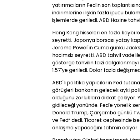
yatırımcıların Fed'in son toplantısın
indirimlerine ilişkin fazla ipucu b
işlemlerde geriledi. ABD Hazine tahvil
Hong Kong hisseleri en fazla kaybı k
seyretti. Japonya borsası yatay kapa
Jerome Powel'ın Cuma günkü Jacks
hacimsiz seyretti. ABD tahvil vadelile
gösterge tahvilin faizi dalgalanma
1.57'ye geriledi. Dolar fazla değişmed
ABD'li politika yapıcıların Fed tutan
görüşleri bankanın gelecek ayki poli
olduğunu zorluklara dikkat çekiyor. Ya
gidileceği yönünde. Fed'e yönelik ser
Donald Trump, Çarşamba günkü Twitt
ve Fed” dedi. Ticaret cephesinde i
anlaşma yapacağını tahmin ediyor.