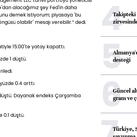
4
gement LLC tahvil portföyü yöneticisi
'dan alacağımız şey Fed'in daha
Takipteki 
Şunu demek istiyorum; piyasaya 'bu
zirvesind
ngüsü olabilir' mesajı verebilir.” dedi.
5
iyle 15:00'te yatay kapattı.
Almanya'd
de 1 düştü.
desteği
iledi.
6
üzde 0.4 arttı.
Güncel al
1 düştü. Dayanak endeks Çarşamba
gram ve ç
7
 0.1 düştü.
Türkiye, 
savunma 