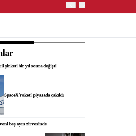
SK HYNIX, GÜNEY KORE'D
YATIRIM YAPACAK- BN
nlar
 şirketi bir yıl sonra değişti
SpaceX 'roketi' piyasada çakıldı
veni beş ayın zirvesinde