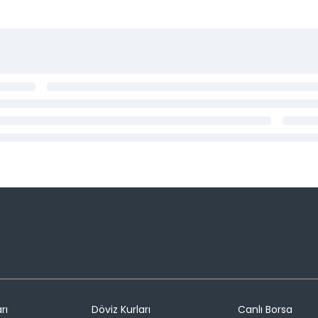
rı
Döviz Kurları
Canlı Borsa