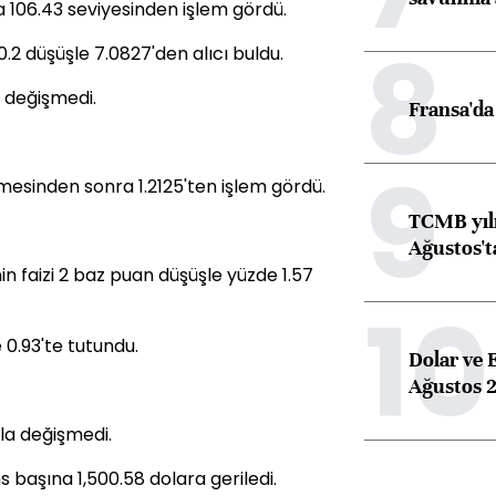
a 106.43 seviyesinden işlem gördü.
8
.2 düşüşle 7.0827'den alıcı buldu.
 değişmedi.
Fransa'da 
9
şmesinden sonra 1.2125'ten işlem gördü.
TCMB yılı
Ağustos't
nin faizi 2 baz puan düşüşle yüzde 1.57
10
e 0.93'te tutundu.
Dolar ve 
Ağustos 2
zla değişmedi.
 başına 1,500.58 dolara geriledi.