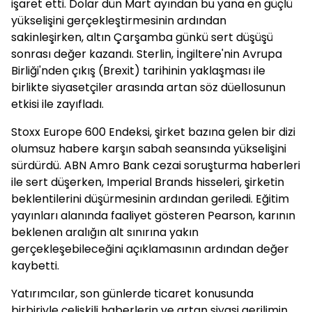
işaret etti. Dolar dün Mart ayından bu yana en güçlü
yükselişini gerçekleştirmesinin ardından
sakinleşirken, altın Çarşamba günkü sert düşüşü
sonrası değer kazandı. Sterlin, İngiltere'nin Avrupa
Birliği'nden çıkış (Brexit) tarihinin yaklaşması ile
birlikte siyasetçiler arasında artan söz düellosunun
etkisi ile zayıfladı.
Stoxx Europe 600 Endeksi, şirket bazına gelen bir dizi
olumsuz habere karşın sabah seansında yükselişini
sürdürdü. ABN Amro Bank cezai soruşturma haberleri
ile sert düşerken, Imperial Brands hisseleri, şirketin
beklentilerini düşürmesinin ardından geriledi. Eğitim
yayınları alanında faaliyet gösteren Pearson, karının
beklenen aralığın alt sınırına yakın
gerçekleşebileceğini açıklamasının ardından değer
kaybetti.
Yatırımcılar, son günlerde ticaret konusunda
birbiriyle çelişkili haberlerin ve artan siyasi gerilimin