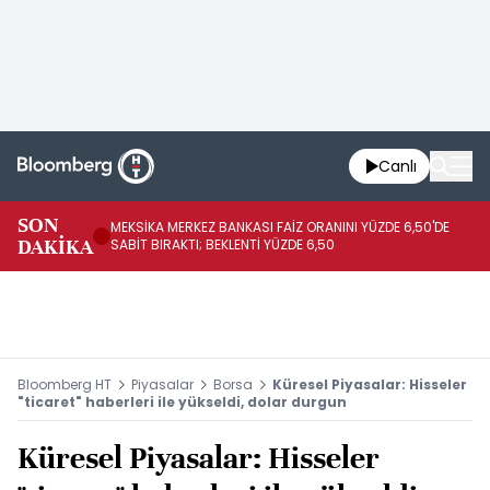
Canlı
SON
MEKSİKA MERKEZ BANKASI FAİZ ORANINI YÜZDE 6,50'DE
OY
DAKİKA
SABİT BIRAKTI; BEKLENTİ YÜZDE 6,50
AÇ
Bloomberg HT
Piyasalar
Borsa
Küresel Piyasalar: Hisseler
"ticaret" haberleri ile yükseldi, dolar durgun
Küresel Piyasalar: Hisseler