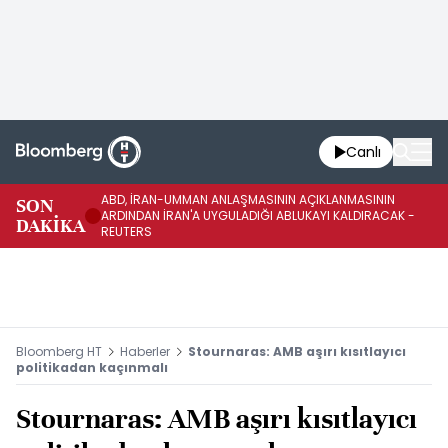
Canlı
ABD, İRAN-UMMAN ANLAŞMASININ AÇIKLANMASININ
AB
SON
ARDINDAN İRAN'A UYGULADIĞI ABLUKAYI KALDIRACAK -
GE
DAKİKA
REUTERS
UY
Bloomberg HT
Haberler
Stournaras: AMB aşırı kısıtlayıcı
politikadan kaçınmalı
Stournaras: AMB aşırı kısıtlayıcı