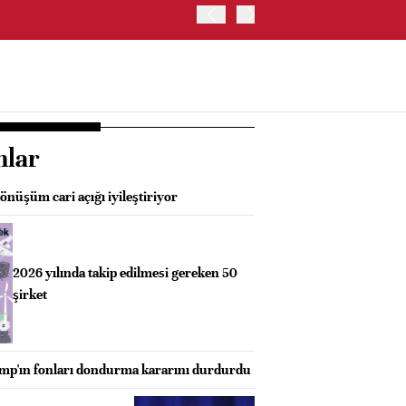
OYAK ÇİMENTO İKİNCİ ÇEY
nlar
önüşüm cari açığı iyileştiriyor
2026 yılında takip edilmesi gereken 50
şirket
mp'ın fonları dondurma kararını durdurdu