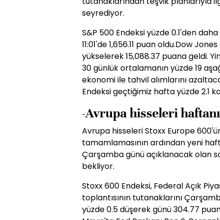
tutanaklarından teşvik planlarıyla ilg
seyrediyor.
S&P 500 Endeksi yüzde 0.1'den daha 
11:01'de 1,656.11 puan oldu.Dow Jones 
yükselerek 15,088.37 puana geldi. Y
30 günlük ortalamanın yüzde 19 aşağ
ekonomi ile tahvil alımlarını azaltac
Endeksi geçtiğimiz hafta yüzde 2.1 k
-Avrupa hisseleri haftan
Avrupa hisseleri Stoxx Europe 600'ün 
tamamlamasının ardından yeni hafta
Çarşamba günü açıklanacak olan son
bekliyor.
Stoxx 600 Endeksi, Federal Açık Pi
toplantısının tutanaklarını Çarşam
yüzde 0.5 düşerek günü 304.77 pua