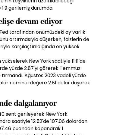
'nin teşviklerin azaltılabileceği
 1.9 gerilemiş durumda.
selişe devam ediyor
 Fed tarafından önümüzdeki ay varlık
unu artırmasıyla düşerken, faizlerin de
riyle karşılaştırıldığında en yüksek
an yükselerek New York saatiyle 11:11'de
lerde yüzde 2.87'yi görerek Temmuz
 tırmandı. Ağustos 2023 vadeli yüzde
00 dolar nominal değere 2.81 dolar düşerek
inde dalgalanıyor
ı 40 sent gerileyerek New York
dra saatiyle 12:52'de 107.06 dolardan
 107.46 puandan kapanarak 1