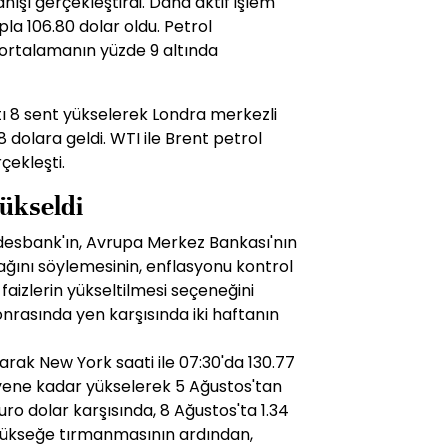
ışı gerçekleştirdi. Daha aktif işlem
la 106.80 dolar oldu. Petrol
 ortalamanın yüzde 9 altında
atı 8 sent yükselerek Londra merkezli
 dolara geldi. WTI ile Brent petrol
çekleşti.
yükseldi
esbank'ın, Avrupa Merkez Bankası'nın
cağını söylemesinin, enflasyonu kontrol
izlerin yükseltilmesi seçeneğini
nrasında yen karşısında iki haftanın
arak New York saati ile 07:30'da 130.77
 yene kadar yükselerek 5 Ağustos'tan
uro dolar karşısında, 8 Ağustos'ta 1.34
 yükseğe tırmanmasının ardından,