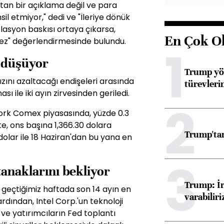
an bir açıklama değil ve para
sil etmiyor," dedi ve "İleriye dönük
lasyon baskısı ortaya çıkarsa,
En Çok O
mez" değerlendirmesinde bulundu.
1
n düşüyor
Trump yön
hızını azaltacağı endişeleri arasında
türevleri
ı ile iki ayın zirvesinden geriledi.
2
 York Comex piyasasında, yüzde 0.3
'te, ons başına 1,366.30 dolara
Trump'tan
dolar ile 18 Haziran'dan bu yana en
3
anaklarını bekliyor
Trump: İr
 geçtiğimiz haftada son 14 ayın en
varabiliri
dından, Intel Corp.'un teknoloji
 ve yatırımcıların Fed toplantı