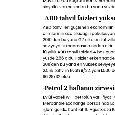
Mayıs'ta Fed Başkanı Ben S. Bernanke
sinyalini vermesinden bu yana yüzde
-ABD tahvil faizleri yük
ABD tahvilleri güçlenen ekonominin
alımlarının azaltılacağı spekülasyon
2010'dan bu yana G7 ülkeleri tahville
seviyeye tırmanmasına neden oldu.
10 yıllık ABD tahvil faizleri 4 baz pu
yüzde 2.86 oldu. Faizler erken saat
2011'den bu yana en yüksek seviyeye
2.5'lik tahvilin fiyatı 9/32, yani 1,0
96 28/32 oldu.
-Petrol 2 haftanın zirves
Eylül vadeli WTI petrolün varil fiyat
Mercantile Exchange borsasında Lon
işlem gördü. Kontrat 16 Ağustos'ta