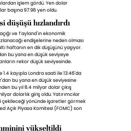
olardan işlem gördü. Yen dolar
lar başına 97.98 yen oldu.
si düşüşü hızlandırdı
açığı ve Tayland'ın ekonomik
ızlanacağı endişelerine neden olması
altı haftanın en dik düşüşünü yaşıyor.
dan bu yana en düşük seviyeye
anların rekor düşük seviyesinde.
1.4 kayıpla Londra saati ile 13:46'da
'dan bu yana en düşük seviyesine
nden bu yıl 8.4 milyar dolar çıkış
lyar dolarlık giriş oldu. Yatırımcılar
 çekileceği yönünde işaretler görmek
 Fed Açık Piyasa Komitesi (FOMC) son
hminini yükseltildi