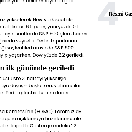
4
ili sinyaller beklemesiyle dalgalı
Resmi Ga
az yükselerek New york saati ile
endeksi ise 6.9 puan, yani yüzde 0.1
ine aynı saatlerde S&P 500 işlem hacmi
ısında seyretti. Fed'in toparlanan
ağı söylentileri arasında S&P 500
ayıp yaşarken, Dow yüzde 2.2 geriledi.
ın ilk gününde geriledi
üst üste 3. haftayı yükselişle
ya düşüşle başlarken, yatırımcılar
 Fed toplantısı tutanaklarını
yasa Komitesi'nin (FOMC) Temmuz ayı
ba günü açıklamaya hazırlanması ile
ndan kapattı. Gösterge endeks 22