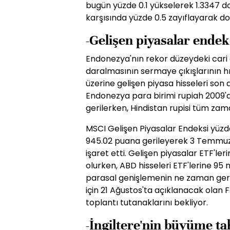
bugün yüzde 0.1 yükselerek 1.3347 d
karşısında yüzde 0.5 zayıflayarak do
-Gelişen piyasalar endek
Endonezya'nın rekor düzeydeki cari 
daralmasının sermaye çıkışlarının h
üzerine gelişen piyasa hisseleri son 
Endonezya para birimi rupiah 2009'
gerilerken, Hindistan rupisi tüm zam
MSCI Gelişen Piyasalar Endeksi yüzde 
945.02 puana gerileyerek 3 Temmuz
işaret etti. Gelişen piyasalar ETF'leri
olurken, ABD hisseleri ETF'lerine 95 mi
parasal genişlemenin ne zaman geri
için 21 Ağustos'ta açıklanacak olan
toplantı tutanaklarını bekliyor.
-İngiltere'nin büyüme ta