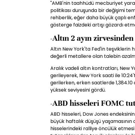
"AMB'nin taahhüdü mecburiyet yarat
politikası duruşunda bir değişimi tem
rehberlik, eğer daha büyük çaplı enf
gösterge faizdeki artışı gözardı et
-Altın 2 ayın zirvesinde
Altın New York'ta Fed'in teşviklerin 
değerli metallere olan talebin azalmas
Aralık vadeli altın kontratları, New
gerileyerek, New York saati ile 10:24
gerilerken, erken saatlerde 1,384.10 
yüksek seviyesini gördü.
-ABD hisseleri FOMC tut
ABD hisseleri, Dow Jones endeksinin
büyük haftalık düşüşü yaşamasının ar
hisselerindeki ralliye öncülük etmesi