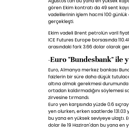
Ağustos'tan bu yana en yüksek kapan
gören Ekim kontratı da 49 sent kayıp
vadelilerinin işlem hacmi 100 günlük
gerçekleşti.
Ekim vadeli Brent petrolün varil fiy
ICE Futures Europe borsasında 110.48
arasındaki fark 3.66 dolar olarak ger
-Euro "Bundesbank" ile 
Euro, Almanya merkez bankası Bund
faizlerin bir süre daha düşük tutula
altına almak gerekmesi durumunda fa
ortadan kaldırmadığını söylemesi so
zirvesine tırmandı.
Euro yen karşısında yüzde 0.6 sıçray
yen olurken, erken saatlerde 131.03
bu yana en yüksek seviyeye ulaştı. E
dolar ile 19 Haziran'dan bu yana en