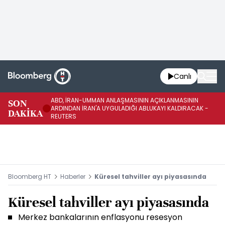
Canlı
ABD, İRAN-UMMAN ANLAŞMASININ AÇIKLANMASININ
AB
SON
ARDINDAN İRAN'A UYGULADIĞI ABLUKAYI KALDIRACAK -
GE
DAKİKA
REUTERS
UY
Bloomberg HT
Haberler
Küresel tahviller ayı piyasasında
Küresel tahviller ayı piyasasında
Merkez bankalarının enflasyonu resesyon