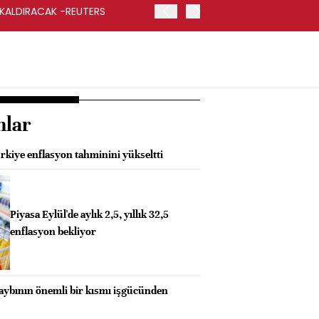
 KALDIRACAK -REUTERS
ABD DIŞİŞLERİ BAKANLIĞI
UYGULANACAK
nlar
kiye enflasyon tahminini yükseltti
Piyasa Eylül'de aylık 2,5, yıllık 32,5
enflasyon bekliyor
kaybının önemli bir kısmı işgücünden