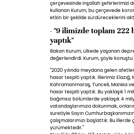
çerçevesinde inşallah şehirlerimizi d
kullanan Kurum, bu çerçevede korona
etkin bir şekilde sürdüreceklerini akt
- "9 ilimizde toplam 222 
yaptık"
Bakan Kurum, ülkede yaşanan depreml
değerlendirdi. Kurum, şöyle konuştu:
"2020 yılında meydana gelen afetler
hasar tespiti yaptık. İllerimiz Elazı
Kahramanmaraş, Tunceli, Manisa ve 
hasar tespiti yaptık. Bu yaklaşık 1
bağımsız bölümlerde yaklaşık 4 mil
vatandaşlarımıza dokunmak, onların y
suretiyle Sayın Cumhurbaşkanımızın
çalışmalarımızı başlattık. Bu illerde
yürümektedir."