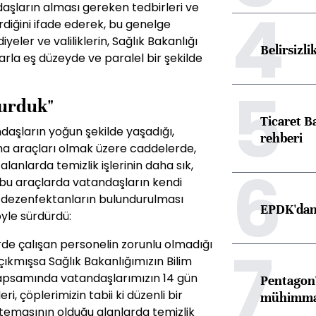
4
ndaşların alması gereken tedbirleri ve
erdiğini ifade ederek, bu genelge
ler ve valiliklerin, Sağlık Bakanlığı
Belirsizli
arla eş düzeyde ve paralel bir şekilde
5
turduk"
Ticaret B
daşların yoğun şekilde yaşadığı,
rehberi
ıma araçları olmak üzere caddelerde,
6
lanlarda temizlik işlerinin daha sık,
ı, bu araçlarda vatandaşların kendi
na dezenfektanların bulundurulması
EPDK'dan 
öyle sürdürdü:
7
de çalışan personelin zorunlu olmadığı
ıkmışsa Sağlık Bakanlığımızın Bilim
kapsamında vatandaşlarımızın 14 gün
Pentagon'
, çöplerimizin tabii ki düzenli bir
mühimmat 
temasının olduğu alanlarda temizlik