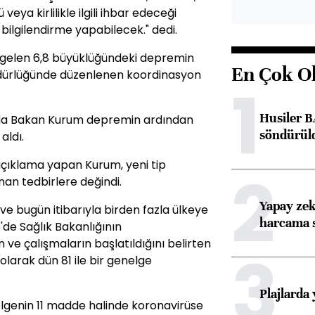
ya kirlilikle ilgili ihbar edeceği
bilgilendirme yapabilecek." dedi.
gelen 6,8 büyüklüğündeki depremin
En Çok O
üdürlüğünde düzenlenen koordinasyon
1
Husiler B
ıda Bakan Kurum depremin ardından
söndürül
aldı.
açıklama yapan Kurum, yeni tip
2
nan tedbirlere değindi.
Yapay zek
e bugün itibarıyla birden fazla ülkeye
harcama 
'de Sağlık Bakanlığının
 ve çalışmaların başlatıldığını belirten
3
olarak dün 81 ile bir genelge
Plajlarda
nelgenin 11 madde halinde koronavirüse