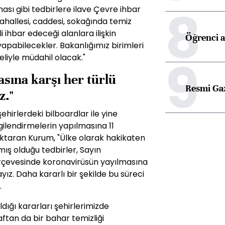
8
ması gibi tedbirlere ilave Çevre ihbar
ahallesi, caddesi, sokağında temiz
li ihbar edeceği alanlara ilişkin
Öğrenci a
pabilecekler. Bakanlığımız birimleri
9
 eliyle müdahil olacak."
sına karşı her türlü
Resmi Ga
z."
hirlerdeki bilboardlar ile yine
lgilendirmelerin yapılmasına 11
aktaran Kurum, "Ülke olarak hakikaten
mış olduğu tedbirler, Sayın
rçevesinde koronavirüsün yayılmasına
yız. Daha kararlı bir şekilde bu süreci
.
ldığı kararları şehirlerimizde
aftan da bir bahar temizliği