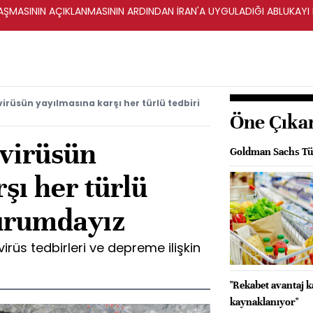
ŞMASININ AÇIKLANMASININ ARDINDAN İRAN'A UYGULADIĞI ABLUKAYI
rüsün yayılmasına karşı her türlü tedbiri
Öne Çıka
virüsün
Goldman Sachs Tür
şı her türlü
durumdayız
rüs tedbirleri ve depreme ilişkin
"Rekabet avantaj 
kaynaklanıyor"