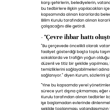
karşı şehirlerin, belediyelerin, vata
bu tedbirlere ilişkin yapılacakları iç
kapsamında alınan kararlarda belediye
Bilim Kurulu tarafından alınan kararl
çalışacağını dile getirdi.
- "Çevre ihbar hattı oluş
"Bu çerçevede öncelikli olarak vatan
faaliyet gösterdiği başta toplu taş
sokaklarda ve trafiğin yoğun olduğu a
düzenli ve titiz bir şekilde yapılmas
temizliklerini sağlayabilmeleri adı
sağlanıyor." diyen Kurum, sözlerini ş
"Yine bu kapsamda yerel yönetimler
sürece yurt dışına çıkmaması, eğer ç
Kurulu tarafından alınan tedbirler 
işe başlamadan evlerinde dinlenmeleri
şekilde toplanması, vatandaşımızın 