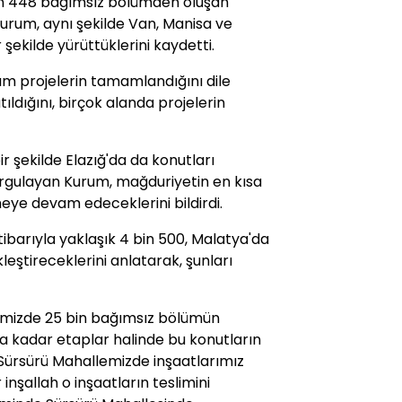
bin 448 bağımsız bölümden oluşan
Kurum, aynı şekilde Van, Manisa ve
r şekilde yürüttüklerini kaydetti.
sım projelerin tamamlandığını dile
tıldığını, birçok alanda projelerin
bir şekilde Elazığ'da da konutları
urgulayan Kurum, mağduriyetin en kısa
meye devam edeceklerini bildirdi.
ibarıyla yaklaşık 4 bin 500, Malatya'da
leştireceklerini anlatarak, şunları
ilimizde 25 bin bağımsız bölümün
una kadar etaplar halinde bu konutların
a Sürsürü Mahallemizde inşaatlarımız
 inşallah o inşaatların teslimini