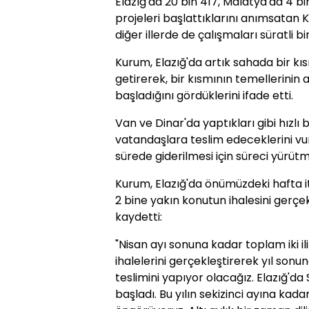
Elazığ'da 20 bin 417, Malatya'da 4 
projeleri başlattıklarını anımsatan 
diğer illerde de çalışmaları süratli bi
Kurum, Elazığ'da artık sahada bir kı
getirerek, bir kısmının temellerinin a
başladığını gördüklerini ifade etti.
Van ve Dinar'da yaptıkları gibi hızlı 
vatandaşlara teslim edeceklerini v
sürede giderilmesi için süreci yürüt
Kurum, Elazığ'da önümüzdeki hafta it
2 bine yakın konutun ihalesini gerçek
kaydetti:
"Nisan ayı sonuna kadar toplam iki 
ihalelerini gerçekleştirerek yıl son
teslimini yapıyor olacağız. Elazığ'd
başladı. Bu yılın sekizinci ayına kadar