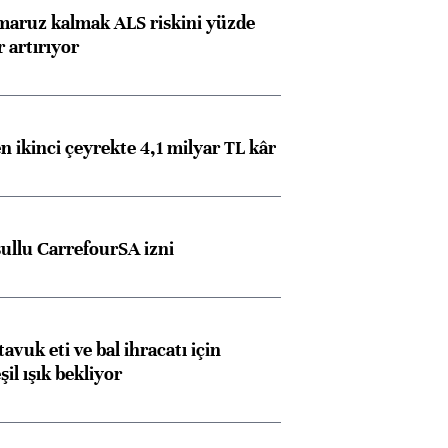
 maruz kalmak ALS riskini yüzde
 artırıyor
n ikinci çeyrekte 4,1 milyar TL kâr
şullu CarrefourSA izni
tavuk eti ve bal ihracatı için
il ışık bekliyor