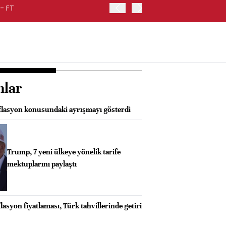
- FT
FED BAŞKANI WARSH, ENF
nlar
nflasyon konusundaki ayrışmayı gösterdi
Trump, 7 yeni ülkeye yönelik tarife
mektuplarını paylaştı
asyon fiyatlaması, Türk tahvillerinde getiri