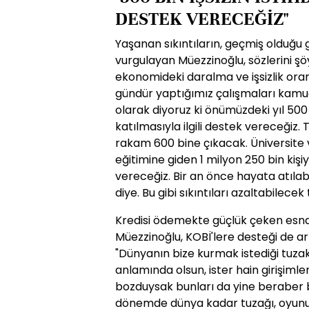
DESTEK VERECEĞİZ"
Yaşanan sıkıntıların, geçmiş olduğu gib
vurgulayan Müezzinoğlu, sözlerini ş
ekonomideki daralma ve işsizlik oran
gündür yaptığımız çalışmaları kamu
olarak diyoruz ki önümüzdeki yıl 500 
katılmasıyla ilgili destek vereceğiz.
rakam 600 bine çıkacak. Üniversite ve
eğitimine giden 1 milyon 250 bin kiş
vereceğiz. Bir an önce hayata atılabi
diye. Bu gibi sıkıntıları azaltabilecek
Kredisi ödemekte güçlük çeken esnaf
Müezzinoğlu, KOBİ'lere desteği de art
"Dünyanın bize kurmak istediği tuzak
anlamında olsun, ister hain girişimle
bozduysak bunları da yine beraber bo
dönemde dünya kadar tuzağı, oyunu v