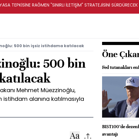
ASA TEPKİSİNE RAĞMEN "SINIRLI İLETİŞİM" STRATEJİSİNİ SÜRDÜRECEK 
ğlu: 500 bin işsiz istihdama katılacak
Öne Çıka
noğlu: 500 bin
Fed tutanakları e
 katılacak
Bakanı Mehmet Müezzinoğlu,
in istihdam alanına katılmasıyla
BIST100’de dezenfl
avantajı