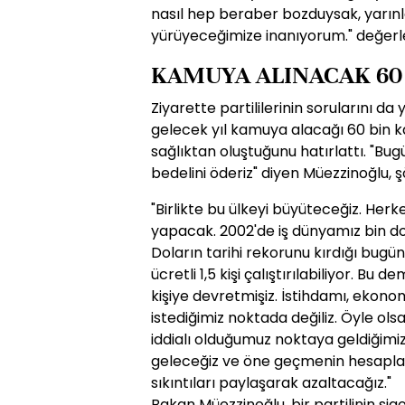
nasıl hep beraber bozduysak, yarınla
yürüyeceğimize inanıyorum." değerle
KAMUYA ALINACAK 60
Ziyarette partililerinin sorularını d
gelecek yıl kamuya alacağı 60 bin k
sağlıktan oluştuğunu hatırlattı. "Bug
bedelini öderiz" diyen Müezzinoğlu, 
"Birlikte bu ülkeyi büyüteceğiz. Herk
yapacak. 2002'de iş dünyamız bin dola
Doların tarihi rekorunu kırdığı bugün 
ücretli 1,5 kişi çalıştırılabiliyor. Bu 
kişiye devretmişiz. İstihdamı, ekono
istediğimiz noktada değiliz. Öyle ol
iddialı olduğumuz noktaya geldiğimi
geleceğiz ve öne geçmenin hesaplar
sıkıntıları paylaşarak azaltacağız."
Bakan Müezzinoğlu, bir partilinin si