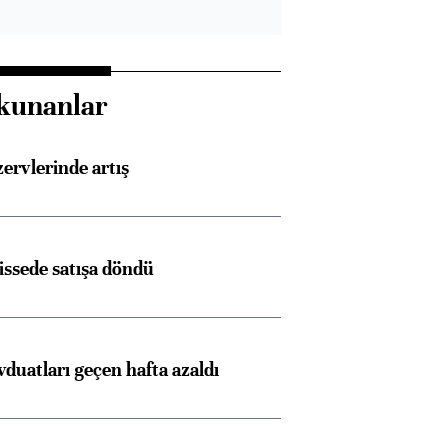
kunanlar
rvlerinde artış
issede satışa döndü
duatları geçen hafta azaldı