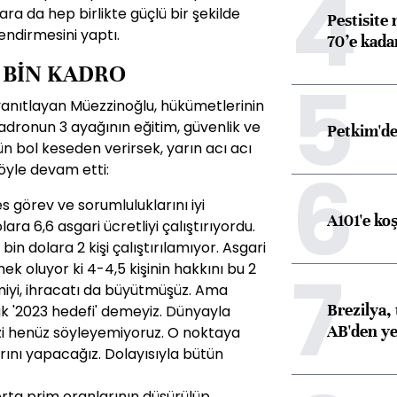
4
ra da hep birlikte güçlü bir şekilde
Pestisite
ndirmesini yaptı.
70’e kadar
 BİN KADRO
5
a yanıtlayan Müezzinoğlu, hükümetlerinin
adronun 3 ayağının eğitim, güvenlik ve
Petkim'de
ün bol keseden verirsek, yarın acı acı
6
şöyle devam etti:
es görev ve sorumluluklarını iyi
A101'e ko
ra 6,6 asgari ücretliyi çalıştırıyordu.
bin dolara 2 kişi çalıştırılamıyor. Asgari
7
demek oluyor ki 4-4,5 kişinin hakkını bu 2
miyi, ihracatı da büyütmüşüz. Ama
Brezilya, 
sak '2023 hedefi' demeyiz. Dünyayla
AB'den yeş
zi henüz söyleyemiyoruz. O noktaya
ını yapacağız. Dolayısıyla bütün
gorta prim oranlarının düşürülüp