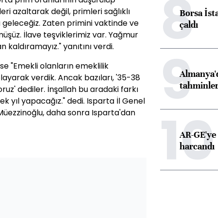
8
i azaltarak değil, primleri sağlıklı
Borsa İst
 geleceğiz. Zaten primini vaktinde ve
çaldı
üşüz. İlave teşviklerimiz var. Yağmur
kaldıramayız." yanıtını verdi.
9
se "Emekli olanların emeklilik
Almanya'd
layarak verdik. Ancak bazıları, '35-38
tahminler
oruz' dediler. İnşallah bu aradaki farkı
k yıl yapacağız." dedi. Isparta İl Genel
10
 Müezzinoğlu, daha sonra Isparta'dan
AR-GE'ye 
harcandı