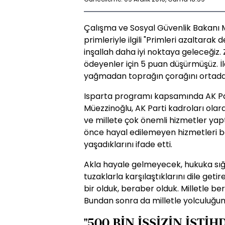
Çalışma ve Sosyal Güvenlik Bakanı 
primleriyle ilgili "Primleri azaltarak 
inşallah daha iyi noktaya geleceğiz.
ödeyenler için 5 puan düşürmüşüz. İl
yağmadan toprağın çorağını ortadan
Isparta programı kapsamında AK Part
Müezzinoğlu, AK Parti kadroları ola
ve millete çok önemli hizmetler yaptık
önce hayal edilemeyen hizmetleri 
yaşadıklarını ifade etti.
Akla hayale gelmeyecek, hukuka sığ
tuzaklarla karşılaştıklarını dile ge
bir olduk, beraber olduk. Milletle 
Bundan sonra da milletle yolculuğu
"500 BİN İŞSİZİN İSTİ