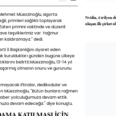
Mehmet Müezzinoğlu, sigorta
Nvidia, 4 trilyon d
değil, primleri sağlıklı toplayarak
ulaşan ilk şirket o
 Zaten primini vaktinde ve düzenli
ave teşviklerimiz var. Yağmur
 kaldıramayız." dedi.
i İl Başkanlığını ziyaret eden
rak kuruldukları günden bugüne ülkeye
larını belirtti.Müezzinoğlu, 13-14 yıl
başarmış olmanın onuru ve gururunu
mayacak iftiralar, dedikodular ve
tiren Müezzinoğlu, "Bütün bunlara rağmen
beraber yolculuğumuza devam ettik.
muza devam edeceğiz." diye konuştu.
HDAMA KATILMASI İÇİN