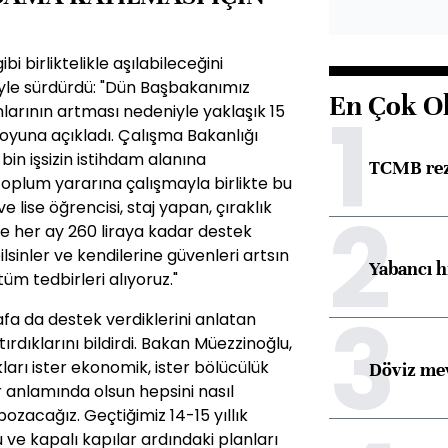
i birliktelikle aşılabileceğini
öyle sürdürdü: "Dün Başbakanımız
En Çok O
1
larının artması nedeniyle yaklaşık 15
oyuna açıkladı. Çalışma Bakanlığı
bin işsizin istihdam alanına
TCMB reze
 Toplum yararına çalışmayla birlikte bu
2
 lise öğrencisi, staj yapan, çıraklık
iye her ay 260 liraya kadar destek
lsinler ve kendilerine güvenleri artsın
Yabancı h
 tüm tedbirleri alıyoruz."
3
a da destek verdiklerini anlatan
ırdıklarını bildirdi. Bakan Müezzinoğlu,
ları ister ekonomik, ister bölücülük
Döviz mev
r anlamında olsun hepsini nasıl
zacağız. Geçtiğimiz 14-15 yıllık
e kapalı kapılar ardındaki planları