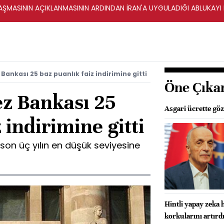
ŞMASININ AÇIKLANMASININ ARDINDAN İRAN'A UYGULADIĞI ABLUKAYI
Bankası 25 baz puanlık faiz indirimine gitti
Öne Çıka
z Bankası 25
Asgari ücrette göz
 indirimine gitti
 son üç yılın en düşük seviyesine
Hintli yapay zeka 
korkularını artırd