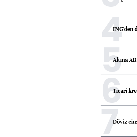
4
ING'den d
5
Altına AB
6
Ticari kr
7
Döviz cins