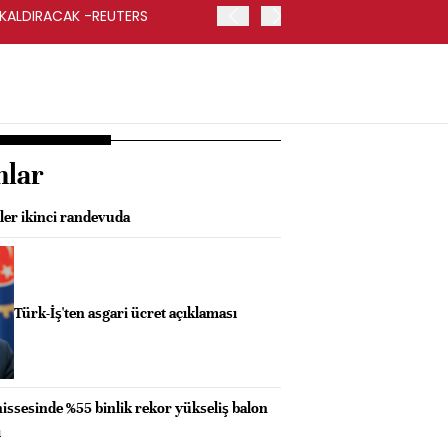
 KALDIRACAK -REUTERS
ABD DIŞİŞLERİ BAKANLIĞI
UYGULANACAK
nlar
ler ikinci randevuda
Türk-İş'ten asgari ücret açıklaması
hissesinde %55 binlik rekor yükseliş balon
ı