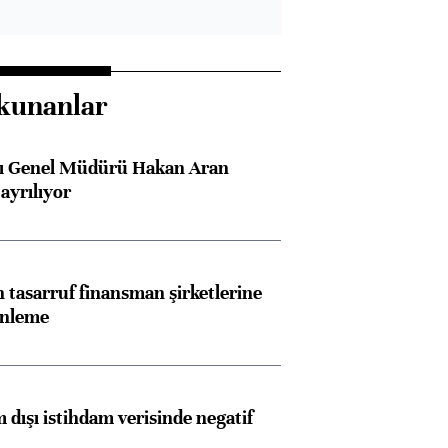
kunanlar
sı Genel Müdürü Hakan Aran
ayrılıyor
tasarruf finansman şirketlerine
enleme
 dışı istihdam verisinde negatif