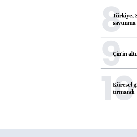
8
Türkiye, 
savunma 
9
Çin'in alt
10
Küresel gı
tırmandı