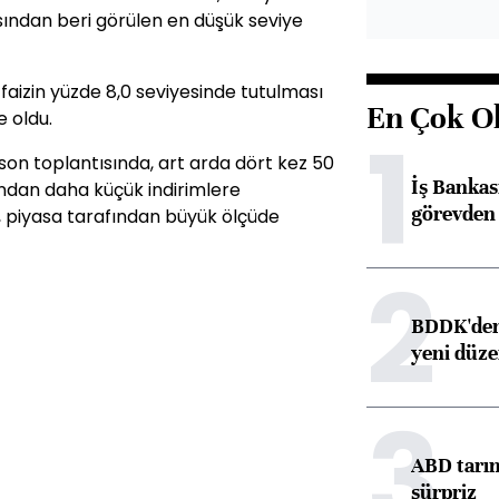
asından beri görülen en düşük seviye
aizin yüzde 8,0 seviyesinde tutulması
En Çok O
e oldu.
1
son toplantısında, art arda dört kez 50
İş Banka
ndan daha küçük indirimlere
görevden 
e, piyasa tarafından büyük ölçüde
2
BDDK'den 
yeni düz
3
ABD tarım
sürpriz