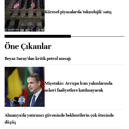
Küresel piyasalarda 'teknolojik' satış
Öne Çıkanlar
Beyaz Saray'dan kritik petrol mesajı
Miçotakis: Avrupa İran yakınlarında
askeri faaliyetlere katılmayacak
Almanya'da yatırımcı güveninde beklentilerin çok ötesinde
düşüş