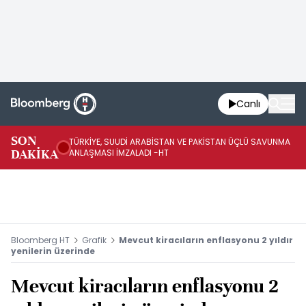
Canlı
SON
TÜRKİYE, SUUDİ ARABİSTAN VE PAKİSTAN ÜÇLÜ SAVUNMA
TR
DAKİKA
ANLAŞMASI İMZALADI -HT
BN
Bloomberg HT
Grafik
Mevcut kiracıların enflasyonu 2 yıldır
yenilerin üzerinde
Mevcut kiracıların enflasyonu 2