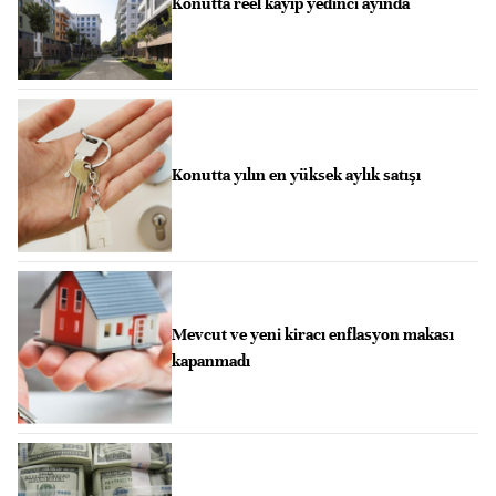
Konutta reel kayıp yedinci ayında
Konutta yılın en yüksek aylık satışı
Mevcut ve yeni kiracı enflasyon makası
kapanmadı