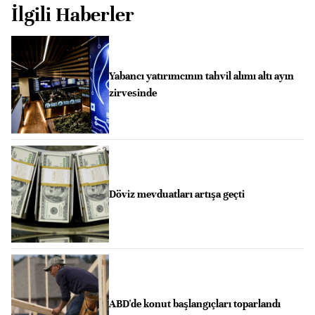
İlgili Haberler
Yabancı yatırımcının tahvil alımı altı ayın
zirvesinde
Döviz mevduatları artışa geçti
ABD'de konut başlangıçları toparlandı