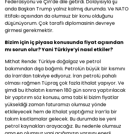
Federasyonu ve Çin’de dile getirdi. Dolayısıyla şu
anda Başkan Trump yalnız kalmış durumda. Ve NATO
ittifakı açısından da olumsuz bir konu olduğunu
düşünüyorum. Çok taraflı diplomasinin devreye
girmesi gerekmektir.
Bizim için iç piyasa konusunda fiyat açısından
mı sorun olur? Yani Türkiye’yi nasıl etkiler?
Mithat Rende: Türkiye doğalgaz ve petrol
bakımından dışa bağımlı. Petrolün büyük bir kısmını
da İran’dan takviye ediyoruz. İran petrolü pahalı
olması rağmen Tüpraş çok fazla ithalat yapıyor. Ve
şimdi bu ithalatın kısmen 180 gün sonra yaptırılacak
bir yaptırım söz konusu, ama tabi ki bizim fiyatlar
yükseldiği zaman faturamızı olumsuz yönde
etkileyecek hem de ithalat yaptığımız İran’la bir
takım kısıtlamalar gelecek. Bu durumda ise yeni
petrol kaynakları arayacağız. Bu nedenle olumsuz
ama en olumsuz yani açığımızın yarısını enerji