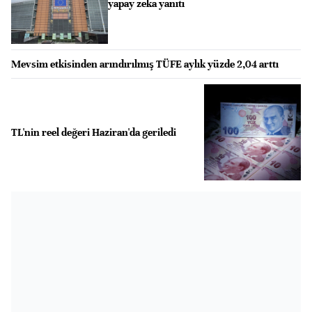
yapay zeka yanıtı
Mevsim etkisinden arındırılmış TÜFE aylık yüzde 2,04 arttı
TL'nin reel değeri Haziran'da geriledi