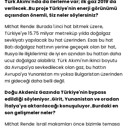
Türk Akımı'nda da ilerleme var; ilk gaz 2019'da
verilecek..Bu proje Türkiye'nin enerji görünümü
açısından önemli, Siz neler söylersiniz?
Mithat Rende: Burada 1.inci hat bitmek üzere,
Türkiye'ye 15.75 milyar metreküp yılda doğalgaz
sevkiyatı yapılacak bu hat üzerinden. Esas bu hat
Batı doğalgaz hattının yerine geçeçek olan bir hat,
Rusya ile ilişkilerimiz de iyi en azından bu hattan daha
ucuz doğalgaz alabiliriz. Türk Akımı'nın ikinci boyutu
da Avrupa'ya sevkedilecek olan gaz, bu hattın
Avrupa'ya Yunanistan mı yoksa Bulgaristan üzerinden
mi gideceği daha belli değil.
Doğu Akdeniz Gazında Türkiye'nin bypass
edildiği söyleniyor..Girit, Yunanistan ve oradan
İtalya'ya aktarılacağı konuşuluyor..Burdaki en
son gelişmeler neler?
Mithat Rende: İsrail makamları önce bizimle temasa