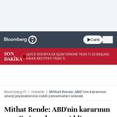
Canlı
SON
QUICK SİGORTA İLK İŞLEM GÜNÜNE 76,60 TL İLE BAŞLADI,
BI
DAKİKA
HALKA ARZ FİYATI 76,60 TL
PU
Bloomberg HT
Haberler
Mithat Rende: ABD'nin kararının
enerji piyasalarına ciddi yansımaları olacak
Mithat Rende: ABD'nin kararının