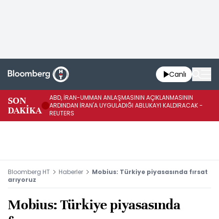
Canlı
ABD, İRAN-UMMAN ANLAŞMASININ AÇIKLANMASININ
AB
SON
ARDINDAN İRAN'A UYGULADIĞI ABLUKAYI KALDIRACAK -
GE
DAKİKA
REUTERS
UY
Bloomberg HT
Haberler
Mobius: Türkiye piyasasında fırsat
arıyoruz
Mobius: Türkiye piyasasında