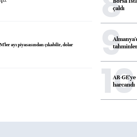
8
şti.
Borsa İst
çaldı
9
Almanya'd
'ler ayı piyasasından çıkabilir, dolar
tahminler
10
AR-GE'ye 
harcandı