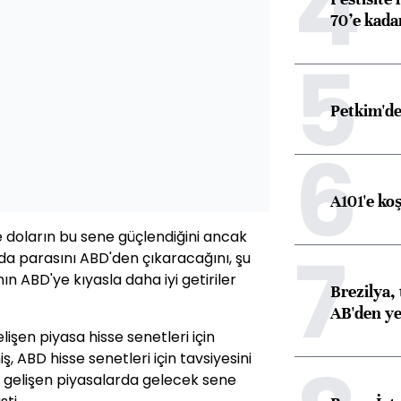
4
70’e kadar
5
Petkim'de
6
A101'e ko
le doların bu sene güçlendiğini ancak
7
nda parasını ABD'den çıkaracağını, şu
ın ABD'ye kıyasla daha iyi getiriler
Brezilya, 
AB'den yeş
şen piyasa hisse senetleri için
iş, ABD hisse senetleri için tavsiyesini
um, gelişen piyasalarda gelecek sene