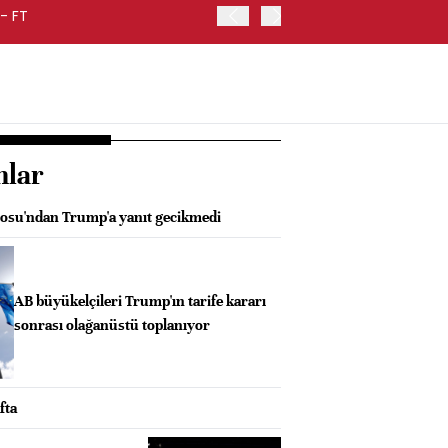
- FT
FED BAŞKANI WARSH, ENF
nlar
osu'ndan Trump'a yanıt gecikmedi
AB büyükelçileri Trump'ın tarife kararı
sonrası olağanüstü toplanıyor
fta