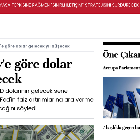
ASA TEPKİSİNE RAĞMEN "SINIRLI İLETİŞİM" STRATEJİSİNİ SÜRDÜRECEK 
e göre dolar gelecek yıl düşecek
Öne Çıka
'e göre dolar
Avrupa Parlament
ecek
BD dolarının gelecek sene
ed'in faiz artırımlarına ara verme
ağını söyledi
7 başlıkla geçen ha