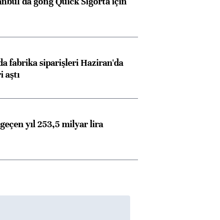
anbul’da gong Quick Sigorta için
a fabrika siparişleri Haziran'da
i aştı
geçen yıl 253,5 milyar lira