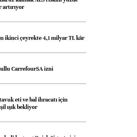
 artırıyor
n ikinci çeyrekte 4,1 milyar TL kâr
şullu CarrefourSA izni
tavuk eti ve bal ihracatı için
il ışık bekliyor