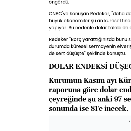
öngördü.
CNBC'ye konuşan Redeker, "daha da 
büyük ekonomiler şu an küresel fina
yapıyor. Bu nedenle dolar talebi de
Redeker "Borç yarattığınızda bunu sat
durumda küresel sermayenin elverişl
de sert düşüşte" şeklinde konuştu.
DOLAR ENDEKSİ DÜŞE
Kurumun Kasım ayı Kü
raporuna göre dolar end
çeyreğinde şu anki 97 se
sonunda ise 81'e inecek.
R