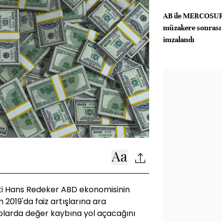
AB ile MERCOSUR a
müzakere sonrası 
imzalandı
sti Hans Redeker ABD ekonomisinin
 2019'da faiz artışlarına ara
dolarda değer kaybına yol açacağını