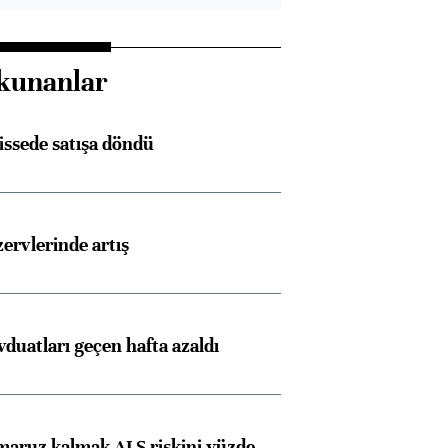
kunanlar
issede satışa döndü
rvlerinde artış
duatları geçen hafta azaldı
 maruz kalmak ALS riskini yüzde