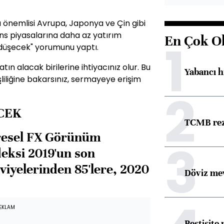
önemlisi Avrupa, Japonya ve Çin gibi
ns piyasalarına daha az yatırım
En Çok O
1
 düşecek" yorumunu yaptı.
ın alacak birilerine ihtiyacınız olur. Bu
Yabancı h
iliğine bakarsınız, sermayeye erişim
2
CEK
TCMB reze
resel FX Görünüm
3
eksi 2019'un son
viyelerinden 85'lere, 2020
Döviz mev
EKLAM
Pestisite