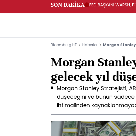
SON DAKİKA
FED BAŞKANI WARSH, PİY
Bloomberg HT
Haberler
Morgan Stanley'
Morgan Stanley
gelecek yıl düş
Morgan Stanley Stratejisti, A
düşeceğini ve bunun sadece F
ihtimalinden kaynaklanmayac