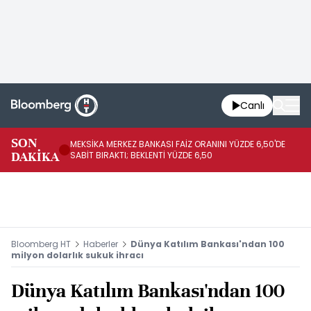
Canlı
SON
MEKSİKA MERKEZ BANKASI FAİZ ORANINI YÜZDE 6,50'DE
OY
DAKİKA
SABİT BIRAKTI; BEKLENTİ YÜZDE 6,50
AÇ
Bloomberg HT
Haberler
Dünya Katılım Bankası'ndan 100
milyon dolarlık sukuk ihracı
Dünya Katılım Bankası'ndan 100