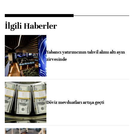
İlgili Haberler
Yabancı yatırımcının tahvil alımı altı ayın
zirvesinde
Döviz mevduatları artışa geçti