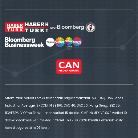
Sitemizdeki veriler Foreks tarafından sağlanmaktadır. NASDAQ, Dow Jones
Industrial Average, SHCOM, FTSE 100, CAC 40, DAX 30, Hang Seng, IBEX 35,
BOVESPA, VİOP ve Tahvil-bono verileri 15 dakika; CME, NYMEX VE S&P verileri 10
dakika gecikmeli verilmektedir. YASAL UYARI © 2026 Kayıtlı Elektronik Posta
Adresi : cgorsel@hs03.kep.tr