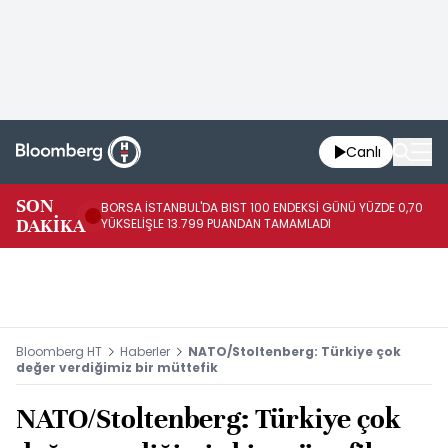
Canlı
SON
BORSA İSTANBUL'DA BIST 100 ENDEKSİ GÜNÜ YÜZDE 0,70
AB
DAKİKA
YÜKSELİŞLE 13.799 PUANDAN TAMAMLADI
AR
Bloomberg HT
Haberler
NATO/Stoltenberg: Türkiye çok
değer verdiğimiz bir müttefik
NATO/Stoltenberg: Türkiye çok