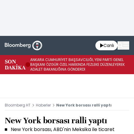
Canlı
ANKARA CUMHURİYET BAŞSAVCILIĞI, YENİ PARTİ GENEL
SON
YE
BAŞKANI ÖZGÜR ÖZEL HAKKINDA FEZLEKE DÜZENLEYEREK
DAKİKA
HA
ADALET BAKANLIĞINA GÖNDERDİ
Bloomberg HT
Haberler
New York borsası ralli yaptı
New York borsası ralli yaptı
New York borsası, ABD'nin Meksika ile ticaret