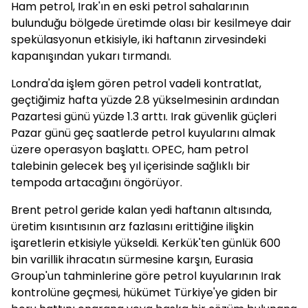
Ham petrol, Irak'ın en eski petrol sahalarının
bulunduğu bölgede üretimde olası bir kesilmeye dair
spekülasyonun etkisiyle, iki haftanın zirvesindeki
kapanışından yukarı tırmandı.
Londra'da işlem gören petrol vadeli kontratlat,
geçtiğimiz hafta yüzde 2.8 yükselmesinin ardından
Pazartesi günü yüzde 1.3 arttı. Irak güvenlik güçleri
Pazar günü geç saatlerde petrol kuyularını almak
üzere operasyon başlattı. OPEC, ham petrol
talebinin gelecek beş yıl içerisinde sağlıklı bir
tempoda artacağını öngörüyor.
Brent petrol geride kalan yedi haftanın altısında,
üretim kısıntısının arz fazlasını erittiğine ilişkin
işaretlerin etkisiyle yükseldi. Kerkük'ten günlük 600
bin varillik ihracatın sürmesine karşın, Eurasia
Group'un tahminlerine göre petrol kuyularının Irak
kontrolüne geçmesi, hükümet Türkiye'ye giden bir