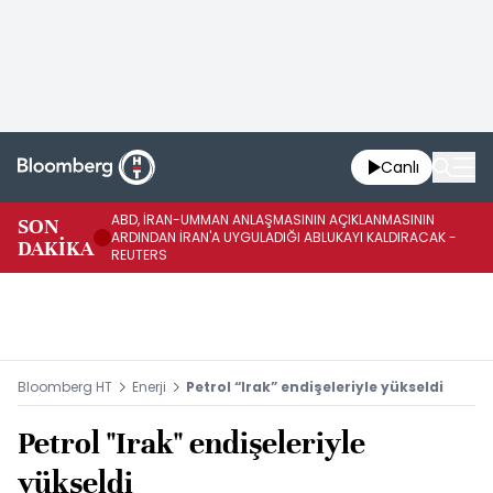
Canlı
ABD, İRAN-UMMAN ANLAŞMASININ AÇIKLANMASININ
AB
SON
ARDINDAN İRAN'A UYGULADIĞI ABLUKAYI KALDIRACAK -
GE
DAKİKA
REUTERS
UY
Bloomberg HT
Enerji
Petrol “Irak” endişeleriyle yükseldi
Petrol "Irak" endişeleriyle
yükseldi