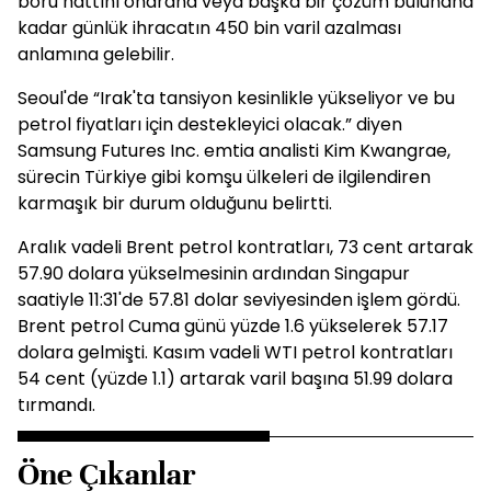
boru hattını onarana veya başka bir çözüm bulunana
kadar günlük ihracatın 450 bin varil azalması
anlamına gelebilir.
Seoul'de “Irak'ta tansiyon kesinlikle yükseliyor ve bu
petrol fiyatları için destekleyici olacak.” diyen
Samsung Futures Inc. emtia analisti Kim Kwangrae,
sürecin Türkiye gibi komşu ülkeleri de ilgilendiren
karmaşık bir durum olduğunu belirtti.
Aralık vadeli Brent petrol kontratları, 73 cent artarak
57.90 dolara yükselmesinin ardından Singapur
saatiyle 11:31'de 57.81 dolar seviyesinden işlem gördü.
Brent petrol Cuma günü yüzde 1.6 yükselerek 57.17
dolara gelmişti. Kasım vadeli WTI petrol kontratları
54 cent (yüzde 1.1) artarak varil başına 51.99 dolara
tırmandı.
Öne Çıkanlar