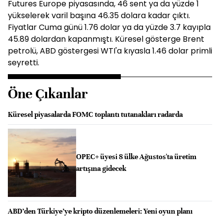
Futures Europe piyasasında, 46 sent ya da yüzde 1
yükselerek varil başına 46.35 dolara kadar çıktı.
Fiyatlar Cuma günü 1.76 dolar ya da yüzde 3.7 kayıpla
45.89 dolardan kapanmıştı. Küresel gösterge Brent
petrolü, ABD göstergesi WTI'a kıyasla 1.46 dolar primli
seyretti.
Öne Çıkanlar
Küresel piyasalarda FOMC toplantı tutanakları radarda
OPEC+ üyesi 8 ülke Ağustos'ta üretim
artışına gidecek
ABD’den Türkiye’ye kripto düzenlemeleri: Yeni oyun planı