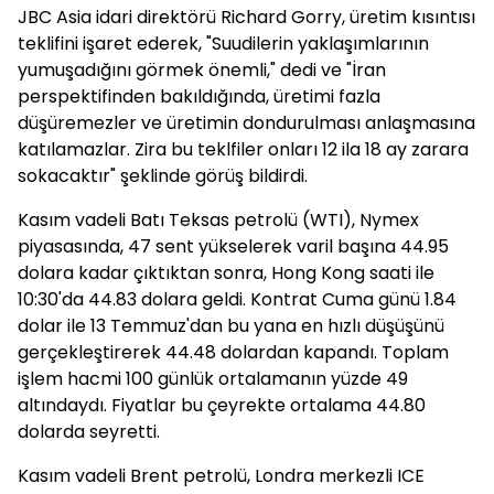
JBC Asia idari direktörü Richard Gorry, üretim kısıntısı
teklifini işaret ederek, "Suudilerin yaklaşımlarının
yumuşadığını görmek önemli," dedi ve "İran
perspektifinden bakıldığında, üretimi fazla
düşüremezler ve üretimin dondurulması anlaşmasına
katılamazlar. Zira bu teklfiler onları 12 ila 18 ay zarara
sokacaktır" şeklinde görüş bildirdi.
Kasım vadeli Batı Teksas petrolü (WTI), Nymex
piyasasında, 47 sent yükselerek varil başına 44.95
dolara kadar çıktıktan sonra, Hong Kong saati ile
10:30'da 44.83 dolara geldi. Kontrat Cuma günü 1.84
dolar ile 13 Temmuz'dan bu yana en hızlı düşüşünü
gerçekleştirerek 44.48 dolardan kapandı. Toplam
işlem hacmi 100 günlük ortalamanın yüzde 49
altındaydı. Fiyatlar bu çeyrekte ortalama 44.80
dolarda seyretti.
Kasım vadeli Brent petrolü, Londra merkezli ICE