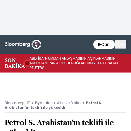
Canlı
ABD, İRAN-UMMAN ANLAŞMASININ AÇIKLANMASININ
AB
SON
ARDINDAN İRAN'A UYGULADIĞI ABLUKAYI KALDIRACAK -
GE
DAKİKA
REUTERS
UY
Bloomberg HT
Piyasalar
Altın ve Emtia
Petrol S.
Arabistan'ın teklifi ile yükseldi
Petrol S. Arabistan'ın teklifi ile