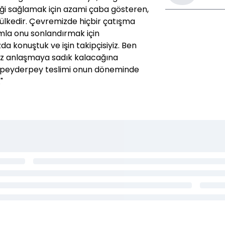
iği sağlamak için azami çaba gösteren,
r ülkedir. Çevremizde hiçbir çatışma
şımla onu sonlandırmak için
 konuştuk ve işin takipçisiyiz. Ben
ız anlaşmaya sadık kalacağına
ye peyderpey teslimi onun döneminde
"