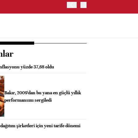
ABD'DE NASDAQ 100 ENDE
nlar
enflasyonu yüzde 37,68 oldu
Bakır, 2009'dan bu yana en güçlü yıllık
performansını sergiledi
dağıtım şirketleri için yeni tarife dönemi