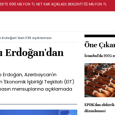
KTE 696 MİLYON TL NET KAR AÇIKLADI; BEKLENTİ 112 MİLYON TL
Erdoğan'dan F35 açıklaması
Öne Çıka
 Erdoğan'dan
İstanbul'da 2025 
 Erdoğan, Azerbaycan'ın
Ekonomik İşbirliği Teşkilatı (EİT)
, basın mensuplarına açıklamada
EPDK'dan elektrik 
düzenlemesi