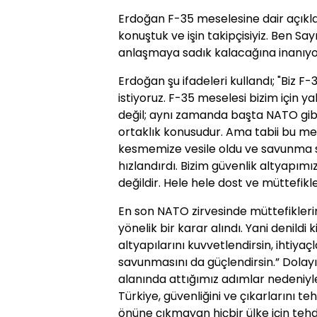
Erdoğan F-35 meselesine dair açık
konuştuk ve işin takipçisiyiz. Ben S
anlaşmaya sadık kalacağına inanıyo
Erdoğan şu ifadeleri kullandı; "Biz F-3
istiyoruz. F-35 meselesi bizim için ya
değil; aynı zamanda başta NATO gibi
ortaklık konusudur. Ama tabii bu me
kesmemize vesile oldu ve savunma sa
hızlandırdı. Bizim güvenlik altyapımı
değildir. Hele hele dost ve müttefikler
En son NATO zirvesinde müttefikler
yönelik bir karar alındı. Yani denild
altyapılarını kuvvetlendirsin, ihtiyaç
savunmasını da güçlendirsin.” Dolay
alanında attığımız adımlar nedeniyl
Türkiye, güvenliğini ve çıkarlarını 
önüne çıkmayan hiçbir ülke için tehdi