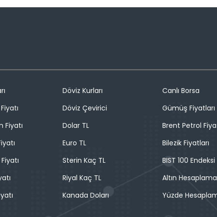
rı
Döviz Kurları
Canlı Borsa
Fiyatı
Döviz Çevirici
Gümüş Fiyatları
n Fiyatı
Dolar TL
Brent Petrol Fiya
iyatı
Euro TL
Bilezik Fiyatları
 Fiyatı
Sterin Kaç TL
BIST 100 Endeksi
yatı
Riyal Kaç TL
Altın Hesaplama
iyatı
Kanada Doları
Yüzde Hesapla