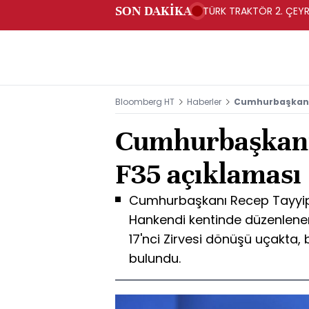
SON DAKİKA
TÜRK TRAKTÖR 2. ÇEYRE
Bloomberg HT
Haberler
Cumhurbaşkanı 
Cumhurbaşkanı
F35 açıklaması
Cumhurbaşkanı Recep Tayyip
Hankendi kentinde düzenlenen '
17'nci Zirvesi dönüşü uçakta
bulundu.