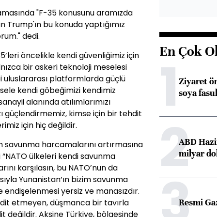
lamasında "F-35 konusunu aramızda
ayın Trump'ın bu konuda yaptığımız
rum." dedi.
En Çok O
5’leri öncelikle kendi güvenliğimiz için
1
lnızca bir askeri teknoloji meselesi
 uluslararası platformlarda güçlü
Ziyaret ö
sele kendi göbeğimizi kendimiz
soya fasul
nayii alanında atılımlarımızı
zı güçlendirmemiz, kimse için bir tehdit
2
imiz için hiç değildir.
ABD Hazi
in savunma harcamalarını artırmasına
milyar do
i ki “NATO ülkeleri kendi savunma
larını karşılasın, bu NATO’nun da
3
ısıyla Yunanistan’ın bizim savunma
e endişelenmesi yersiz ve manasızdır.
Resmi Ga
tehdit etmeyen, düşmanca bir tavırla
t değildir. Aksine Türkiye, bölgesinde