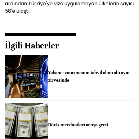
ardından Türkiye'ye vize uygulamayan ülkelerin sayısı
58'e ulaştı.
İlgili Haberler
Yabancı yatırımcının tahvil alımı altı ayın
zirvesinde
Döviz mevduatları artışa geçti