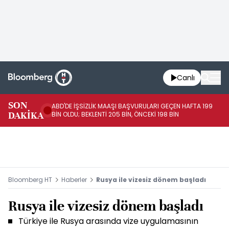
Canlı
SON
ABD'DE İŞSİZLİK MAAŞI BAŞVURULARI GEÇEN HAFTA 199
FE
DAKİKA
BİN OLDU; BEKLENTİ 205 BİN, ÖNCEKİ 198 BİN
İL
Bloomberg HT
Haberler
Rusya ile vizesiz dönem başladı
Rusya ile vizesiz dönem başladı
Türkiye ile Rusya arasında vize uygulamasının