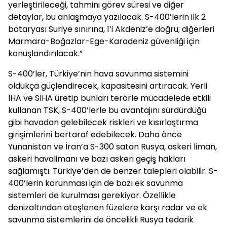
yerleştirileceği, tahmini görev süresi ve diğer
detaylar, bu anlaşmaya yazılacak. S-400’lerin ilk 2
bataryası Suriye sınırına, 1’i Akdeniz’e doğru; diğerleri
Marmara-Boğazlar-Ege-Karadeniz güvenliği için
konuşlandırılacak.”
S-400’ler, Türkiye’nin hava savunma sistemini
oldukça güçlendirecek, kapasitesini artıracak. Yerli
İHA ve SİHA üretip bunları terörle mücadelede etkili
kullanan TSK, S-400’lerle bu avantajını sürdürdüğü
gibi havadan gelebilecek riskleri ve kısırlaştırma
girişimlerini bertaraf edebilecek. Daha önce
Yunanistan ve İran’a S-300 satan Rusya, askeri liman,
askeri havalimanı ve bazı askeri geçiş hakları
sağlamıştı. Türkiye’den de benzer talepleri olabilir. S-
400’lerin korunması için de bazı ek savunma
sistemleri de kurulması gerekiyor. Özellikle
denizaltından ateşlenen füzelere karşı radar ve ek
savunma sistemlerini de öncelikli Rusya tedarik