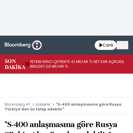
Canlı
SON
PETKİM İKİNCİ ÇEYREKTE 4,1 MİLYAR TL NET KAR AÇIKLADI,
İR
DAKİKA
BEKLENTİ 3,8 MİLYAR TL
UY
Bloomberg HT
Haberler
"S-400 anlaşmasına göre Rusya
Türkiye'den üs talep edebilir"
"S-400 anlaşmasına göre Rusya