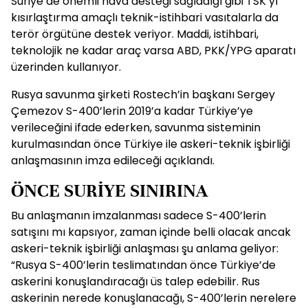
Suriye’de önemli hava desteği sağladığı gibi TSK’yı
kısırlaştırma amaçlı teknik-istihbari vasıtalarla da
terör örgütüne destek veriyor. Maddi, istihbari,
teknolojik ne kadar araç varsa ABD, PKK/YPG aparatı
üzerinden kullanıyor.
Rusya savunma şirketi Rostech’in başkanı Sergey
Çemezov S-400’lerin 2019’a kadar Türkiye’ye
verileceğini ifade ederken, savunma sisteminin
kurulmasından önce Türkiye ile askeri-teknik işbirliği
anlaşmasının imza edileceği açıklandı.
ÖNCE SURİYE SINIRINA
Bu anlaşmanın imzalanması sadece S-400’lerin
satışını mı kapsıyor, zaman içinde belli olacak ancak
askeri-teknik işbirliği anlaşması şu anlama geliyor:
“Rusya S-400’lerin teslimatından önce Türkiye’de
askerini konuşlandıracağı üs talep edebilir. Rus
askerinin nerede konuşlanacağı, S-400’lerin nerelere