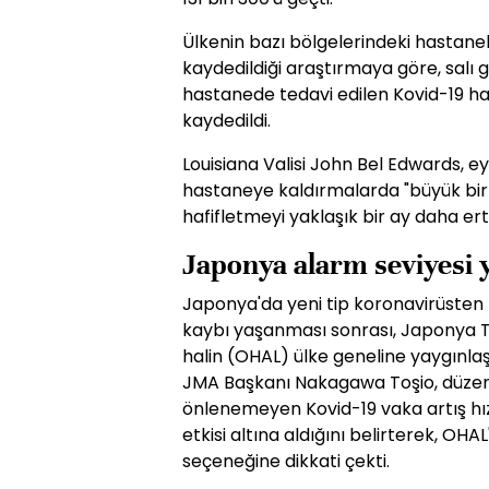
Ülkenin bazı bölgelerindeki hastanele
kaydedildiği araştırmaya göre, salı g
hastanede tedavi edilen Kovid-19 has
kaydedildi.
Louisiana Valisi John Bel Edwards, e
hastaneye kaldırmalarda "büyük bir a
hafifletmeyi yaklaşık bir ay daha erte
Japonya alarm seviyesi 
Japonya'da yeni tip koronavirüsten 
kaybı yaşanması sonrası, Japonya 
halin (OHAL) ülke geneline yaygınlaş
JMA Başkanı Nakagawa Toşio, düzenl
önlenemeyen Kovid-19 vaka artış hız
etkisi altına aldığını belirterek, OH
seçeneğine dikkati çekti.