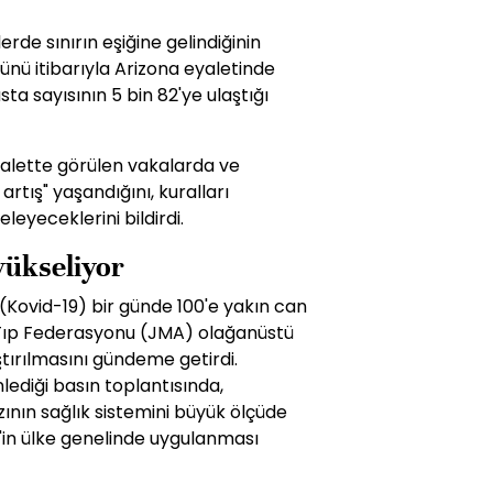
rde sınırın eşiğine gelindiğinin
ünü itibarıyla Arizona eyaletinde
ta sayısının 5 bin 82'ye ulaştığı
yalette görülen vakalarda ve
rtış" yaşandığını, kuralları
leyeceklerini bildirdi.
yükseliyor
(Kovid-19) bir günde 100'e yakın can
Tıp Federasyonu (JMA) olağanüstü
tırılmasını gündeme getirdi.
ediği basın toplantısında,
ının sağlık sistemini büyük ölçüde
AL'in ülke genelinde uygulanması