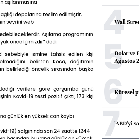
4
zın aşılanmasına
sağlığı depolarına teslim edilmiştir.
Wall Stre
ın seyrini web
p edebileceklerdir. Aşılama programının
5
ük önceliğimizdir” dedi.
Dolar ve 
 sebebiyle ismine tahsis edilen kişi
Ağustos 2
olmadığını belirten Koca, dağıtımın
un belirlediği öncelik sırasından başka
6
ıkladığı verilere göre çarşamba günü
Küresel p
nin Kovid-19 testi pozitif çıktı, 173 kişi
7
na günlük en yüksek can kaybı
'ABD'yi s
vid-19) salgınında son 24 saatte 1244
ının başından bu yana günlük en yüksek