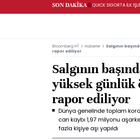
SON DAKİKA
QUICK SİGORTA İLK İŞL
Bloomberg HT
Haberler
Salgının başınd
rapor ediliyor
Salgının başın
yüksek günlük 
rapor ediliyor
Dünya genelinde toplam koron
can kaybı 1,97 milyonu aşark
fazla kişiye aşı yapıldı