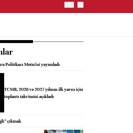
BIST 100 ENDEKSİ GÜNE Y
nlar
a Politikası Metni'ni yayımladı
TCMB, 2026 ve 2027 yılının ilk yarısı için
toplantı takvimini açıkladı
jlı” çıkmak