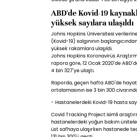
ABD'de Kovid-19 kaynakl
yüksek sayılara ulaşıldı
Johns Hopkins Üniversitesi verilerin
(Kovid-19) salgınının başlangıcında
yüksek rakamlara ulaşıldı.
Johns Hopkins Koronavirüs Araştır
rapora göre, 12 Ocak 2020'de ABD'de 
4 bin 327'ye ulaştı.
Raporda, geçen hafta ABD'de hayatı
ortalamasının ise 3 bin 300 civarında 
- Hastanelerdeki Kovid-19 hasta say
Covid Tracking Project isimli araşt
hastanelerdeki yoğun bakım üniteler
üst safhaya ulaşırken hastanede teda
131 bin 300'ü geçti.