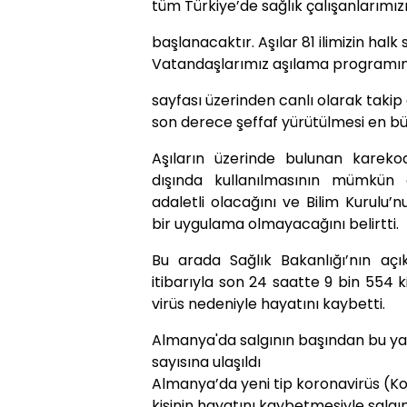
tüm Türkiye’de sağlık çalışanlarımı
başlanacaktır. Aşılar 81 ilimizin halk 
Vatandaşlarımız aşılama programın
sayfası üzerinden canlı olarak taki
son derece şeffaf yürütülmesi en büy
Aşıların üzerinde bulunan karekod
dışında kullanılmasının mümkün 
adaletli olacağını ve Bilim Kurulu’n
bir uygulama olmayacağını belirtti.
Bu arada Sağlık Bakanlığı’nın aç
itibarıyla son 24 saatte 9 bin 554 kişi
virüs nedeniyle hayatını kaybetti.
Almanya'da salgının başından bu ya
sayısına ulaşıldı
Almanya’da yeni tip koronavirüs (Ko
kişinin hayatını kaybetmesiyle salg