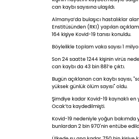
can kaybı sayısına ulaşıldı.
Almanya’da bulaşıcı hastalıklar al
Enstitüsünden (RKI) yapılan açıklam
164 kişiye Kovid-19 tanısı konuldu.
Böylelikle toplam vaka sayısı 1 milyo
Son 24 saatte 1244 kişinin virüs ned
can kaybı da 43 bin 881’e çıktı.
Bugün açıklanan can kaybı sayısı, "s
yüksek günlük ölüm sayısı" oldu.
Şimdiye kadar Kovid-19 kaynaklı en y
Ocak’ta kaydedilmişti.
Kovid-19 nedeniyle yoğun bakımda ya
bunlardan 2 bin 970'nin entübe edildiği
Ülkede şu ana kadar 750 bin kişiye ko