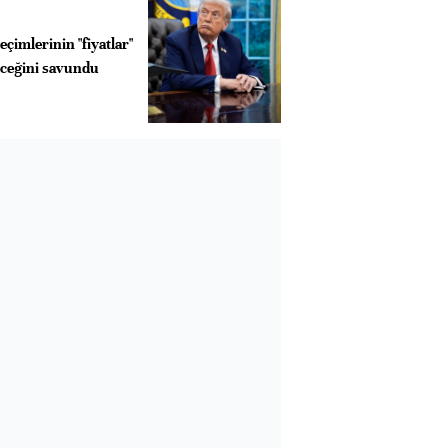
çimlerinin "fiyatlar"
eceğini savundu