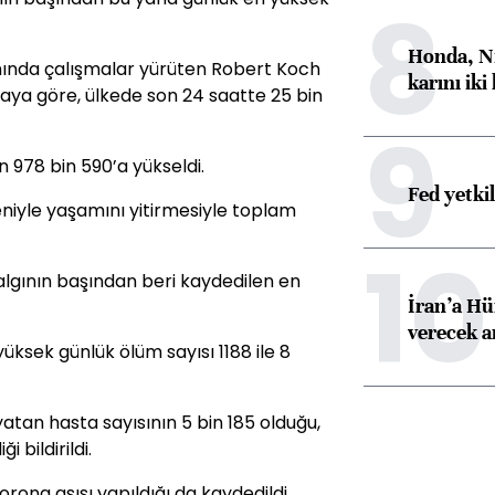
8
Honda, Ni
anında çalışmalar yürüten Robert Koch
karını iki
aya göre, ülkede son 24 saatte 25 bin
9
n 978 bin 590’a yükseldi.
Fed yetki
eniyle yaşamını yitirmesiyle toplam
10
algının başından beri kaydedilen en
İran’a Hü
verecek 
üksek günlük ölüm sayısı 1188 ile 8
tan hasta sayısının 5 bin 185 olduğu,
 bildirildi.
rona aşısı yapıldığı da kaydedildi.