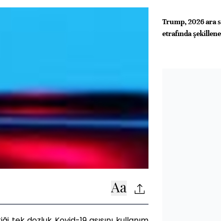
Trump, 2026 ara se
etrafında şekillen
i tek dozluk Kovid-19 aşısını kullanım