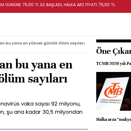
EM GÜNÜNE 76,60 TL İLE BAŞLADI, HALKA ARZ FİYATI 76,60 TL
an bu yana en yüksek günlük ölüm sayıları
Öne Çıka
dan bu yana en
TCMB 2026 yılı Par
ölüm sayıları
avirüs vaka sayısı 92 milyonu,
en, şu ana kadar 30,5 milyondan
Halka arza “makya