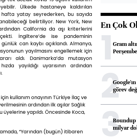
ebilir. Ülkede hastaneye kaldırılan
u hafta yatay seyrederken, bu sayıda
nabileceği belirtiliyor. New York, New
En Çok O
1
rdından California da aşı kriterlerini
ekti. İngiltere’de ise pandeminin
günlük can kaybı açıklandı. Almanya,
Gram alt
asyonunun yayılmasını engellemek için
Perşembe 
ararı aldı. Danimarka’da mutasyon
hızda yayıldığı uyarısının ardından
2
ı.
Google'ın
görev değ
için kullanım onayının Türkiye İlaç ve
3
rilmesinin ardından ilk aşılar Sağlık
u üyelerine yapıldı. Öncesinde Koca,
Roundup d
milyar dol
klamada, “Yarından (bugün) itibaren