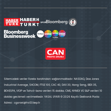
Sitemizdeki veriler Foreks tarafından sağlanmaktadır. NASDAQ, Dow Jones
Industrial Average, SHCOM, FTSE 100, CAC 40, DAX 30, Hang Seng, IBEX 35,
BOVESPA, VİOP ve Tahvil-bono verileri 15 dakika; CME, NYMEX VE S&P verileri 10
dakika gecikmeli verilmektedir. YASAL UYARI © 2026 Kayıtlı Elektronik Posta
Adresi : cgorsel@hs03.kep.tr