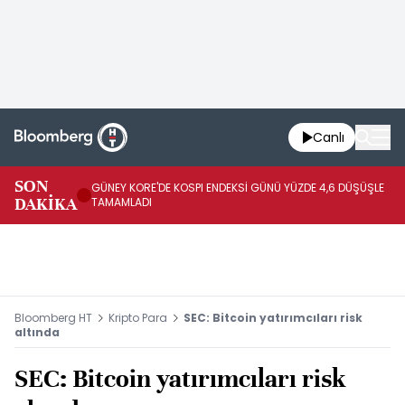
Canlı
JA
SON
GÜNEY KORE'DE KOSPI ENDEKSİ GÜNÜ YÜZDE 4,6 DÜŞÜŞLE
YÜ
DAKİKA
TAMAMLADI
TA
Bloomberg HT
Kripto Para
SEC: Bitcoin yatırımcıları risk
altında
SEC: Bitcoin yatırımcıları risk