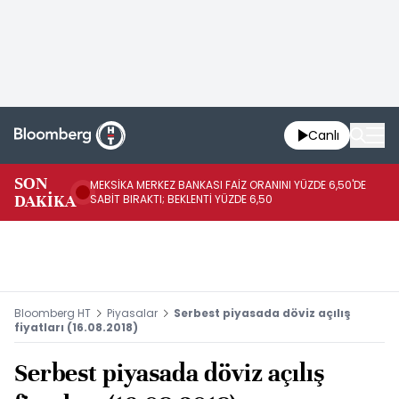
Canlı
SON
MEKSİKA MERKEZ BANKASI FAİZ ORANINI YÜZDE 6,50'DE
OY
DAKİKA
SABİT BIRAKTI; BEKLENTİ YÜZDE 6,50
AÇ
Bloomberg HT
Piyasalar
Serbest piyasada döviz açılış
fiyatları (16.08.2018)
Serbest piyasada döviz açılış