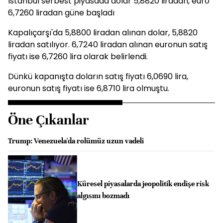
İstanbul serbest piyasada dolar 5,8820 liradan, euro
6,7260 liradan güne başladı
Kapalıçarşı'da 5,8800 liradan alınan dolar, 5,8820
liradan satılıyor. 6,7240 liradan alınan euronun satış
fiyatı ise 6,7260 lira olarak belirlendi.
Dünkü kapanışta doların satış fiyatı 6,0690 lira,
euronun satış fiyatı ise 6,8710 lira olmuştu.
Öne Çıkanlar
Trump: Venezuela'da rolümüz uzun vadeli
Küresel piyasalarda jeopolitik endişe risk
algısını bozmadı