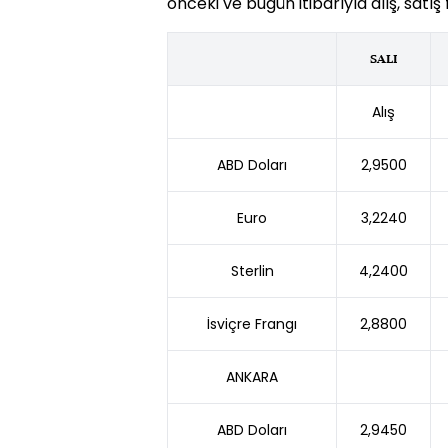
önceki ve bugün itibarıyla alış, satış f
SALI
Alış
ABD Doları
2,9500
Euro
3,2240
Sterlin
4,2400
İsviçre Frangı
2,8800
ANKARA
ABD Doları
2,9450