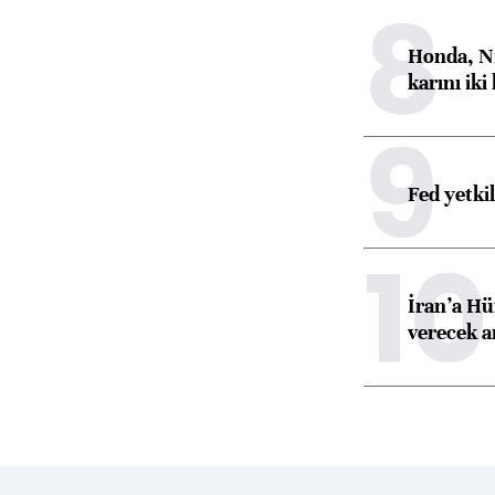
8
Honda, Ni
karını iki
9
Fed yetki
10
İran’a Hü
verecek 