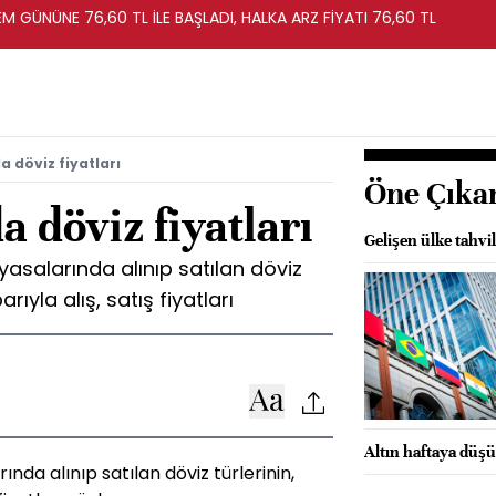
EM GÜNÜNE 76,60 TL İLE BAŞLADI, HALKA ARZ FİYATI 76,60 TL
 döviz fiyatları
Öne Çıka
a döviz fiyatları
Gelişen ülke tahvil
yasalarında alınıp satılan döviz
rıyla alış, satış fiyatları
Altın haftaya düşü
nda alınıp satılan döviz türlerinin,