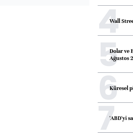
4
Wall Stre
5
Dolar ve 
Ağustos 2
6
Küresel p
7
'ABD'yi s