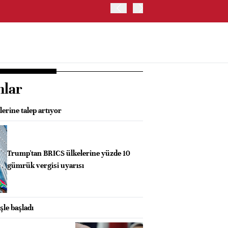
BIST 100 ENDEKSİ GÜNE Y
nlar
lerine talep artıyor
Trump'tan BRICS ülkelerine yüzde 10
gümrük vergisi uyarısı
şle başladı