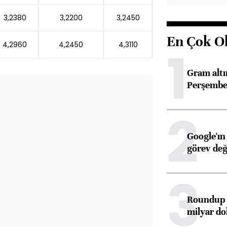
3,2380
3,2200
3,2450
En Çok O
4,2960
4,2450
4,3110
1
Gram alt
Perşembe 
2
Google'ın
görev değ
3
Roundup d
milyar dol