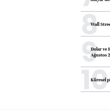
8
Wall Stre
9
Dolar ve 
Ağustos 2
10
Küresel p