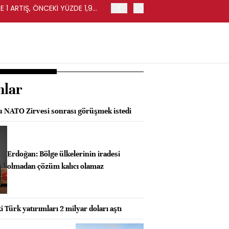
 1 ARTIŞ, ÖNCEKİ YÜZDE 1,9
EURO BÖLGESİ'NDE PERAKE
0,4 ARTIŞ
nlar
 NATO Zirvesi sonrası görüşmek istedi
Erdoğan: Bölge ülkelerinin iradesi
olmadan çözüm kalıcı olamaz
i Türk yatırımları 2 milyar doları aştı