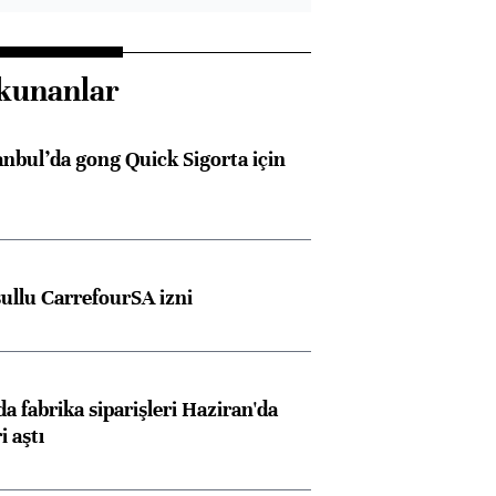
kunanlar
anbul’da gong Quick Sigorta için
şullu CarrefourSA izni
a fabrika siparişleri Haziran'da
i aştı
Almanya, Commerzbank
Ba