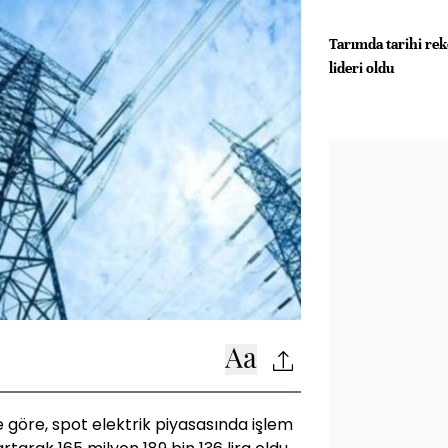
Tarımda tarihi re
lideri oldu
ne göre, spot elektrik piyasasında işlem