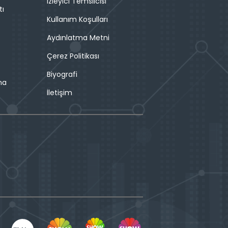
İzleyici Temsilcisi
tı
Kullanım Koşulları
Aydınlatma Metni
Çerez Politikası
Biyografi
ma
İletişim