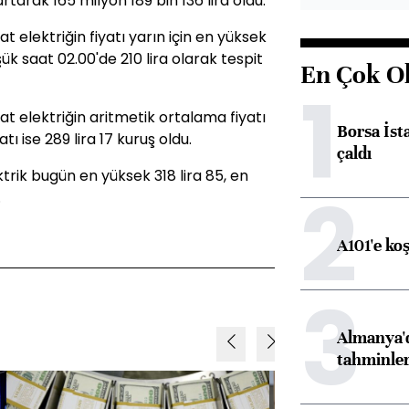
tarak 165 milyon 189 bin 136 lira oldu.
elektriğin fiyatı yarın için en yüksek
şük saat 02.00'de 210 lira olarak tespit
En Çok O
1
 elektriğin aritmetik ortalama fiyatı
Borsa İst
atı ise 289 lira 17 kuruş oldu.
çaldı
rik bugün en yüksek 318 lira 85, en
2
.
A101'e ko
3
Almanya'd
tahminler