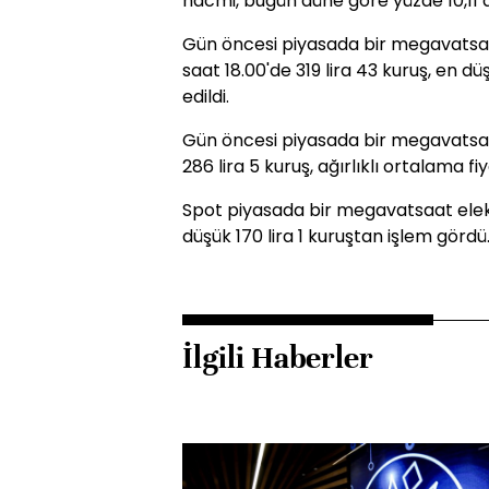
hacmi, bugün düne göre yüzde 10,11 ar
Gün öncesi piyasada bir megavatsaat 
saat 18.00'de 319 lira 43 kuruş, en dü
edildi.
Gün öncesi piyasada bir megavatsaat
286 lira 5 kuruş, ağırlıklı ortalama fiy
Spot piyasada bir megavatsaat elekt
düşük 170 lira 1 kuruştan işlem gördü
İlgili Haberler