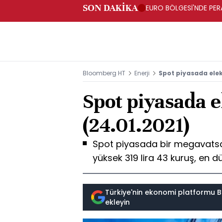
SON DAKİKA
EURO BÖLGESİ'NDE PERA
ARTIŞ
Bloomberg HT
Enerji
Spot piyasada elekt
Spot piyasada el
(24.01.2021)
Spot piyasada bir megavatsaat
yüksek 319 lira 43 kuruş, en dü
Türkiye'nin ekonomi platformu B
ekleyin