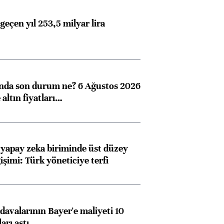
konusunda Unicredit ile
me
görüşmelere hazırlanıyor
geçen yıl 253,5 milyar lira
ngıçları
ında son durum ne? 6 Ağustos 2026
altın fiyatları…
 yapay zeka biriminde üst düzey
işimi: Türk yöneticiye terfi
avalarının Bayer'e maliyeti 10
arı aştı