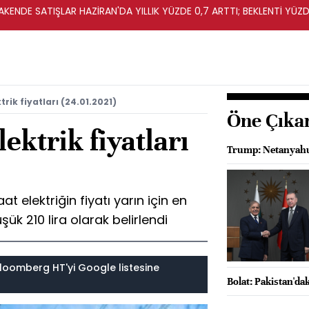
KENDE SATIŞLAR HAZİRAN'DA YILLIK YÜZDE 0,7 ARTTI; BEKLENTİ YÜZDE
rik fiyatları (24.01.2021)
Öne Çıka
ektrik fiyatları
Trump: Netanyahu
 elektriğin fiyatı yarın için en
şük 210 lira olarak belirlendi
loomberg HT'yi Google listesine
Bolat: Pakistan'dak