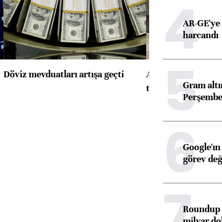
4
AR-GE'ye 
harcandı
5
Döviz mevduatları artışa geçti
ABD'de konut başla
Gram alt
toparlandı
Perşembe 
6
Google'ın
görev değ
7
Roundup d
milyar dol