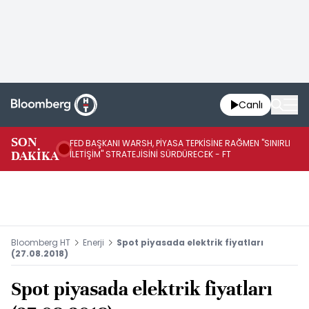
Canlı
SON
FED BAŞKANI WARSH, PİYASA TEPKİSİNE RAĞMEN "SINIRLI
FE
DAKİKA
İLETİŞİM" STRATEJİSİNİ SÜRDÜRECEK - FT
SÜ
Bloomberg HT
Enerji
Spot piyasada elektrik fiyatları
(27.08.2018)
Spot piyasada elektrik fiyatları