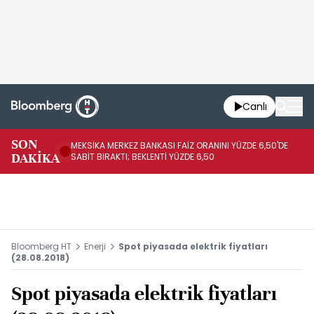
Canlı
SON
MEKSİKA MERKEZ BANKASI FAİZ ORANINI YÜZDE 6,50'DE
OY
DAKİKA
SABİT BIRAKTI; BEKLENTİ YÜZDE 6,50
AÇ
Bloomberg HT
Enerji
Spot piyasada elektrik fiyatları
(28.08.2018)
Spot piyasada elektrik fiyatları