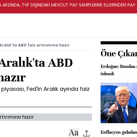
A ARZINDA, TVF DIŞINDAKİ MEVCUT PAY SAHİPLERİNE ELLERİNDEKİ PA
Aralık'ta ABD faiz artırımına hazır
Öne Çıka
 Aralık'ta ABD
Erdoğan: Dondan et
hazır
ödendi
piyasası, Fed'in Aralık ayında faiz
Enflasyon gıdadan