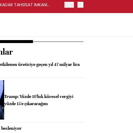
Y KADAR TAHSİSAT İMKANI
HALKBANK, İKİNCİL HALKA
nlar
kilenen üreticiye geçen yıl 47 milyar lira
Trump: Yüzde 10'luk küresel vergiyi
yüzde 15'e çıkaracağım
 besleniyor