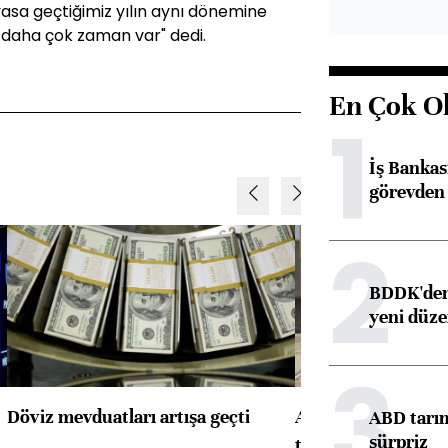
Piyasa geçtiğimiz yılın aynı dönemine
 daha çok zaman var" dedi.
En Çok O
1
İş Banka
görevden 
2
BDDK'den 
yeni düz
3
Döviz mevduatları artışa geçti
ABD'de konut başla
ABD tarım
sürpriz
toparlandı