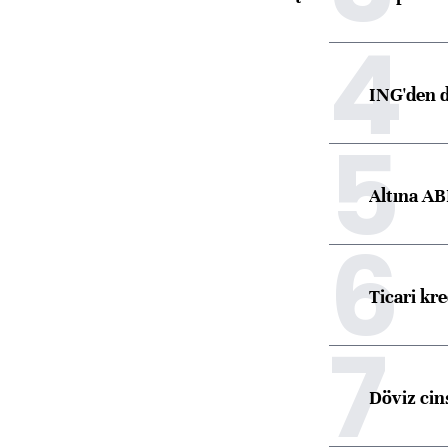
4
ING'den d
5
Altına AB
6
Ticari kr
7
Döviz cins