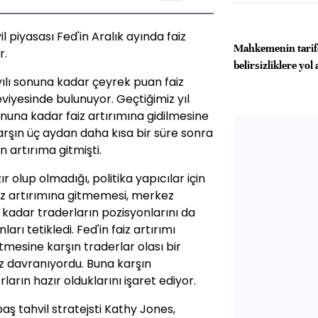
il piyasası Fed'in Aralık ayında faiz
Mahkemenin tarife 
r.
belirsizliklere yol 
yılı sonuna kadar çeyrek puan faiz
eviyesinde bulunuyor. Geçtiğimiz yıl
sonuna kadar faiz artırımına gidilmesine
karşın üç aydan daha kısa bir süre sonra
en artırıma gitmişti.
ır olup olmadığı, politika yapıcılar için
 faiz artırımına gitmemesi, merkez
 kadar traderların pozisyonlarını da
rı tetikledi. Fed'in faiz artırımı
tmesine karşın traderlar olası bir
iz davranıyordu. Buna karşın
ların hazır olduklarını işaret ediyor.
ş tahvil stratejsti Kathy Jones,