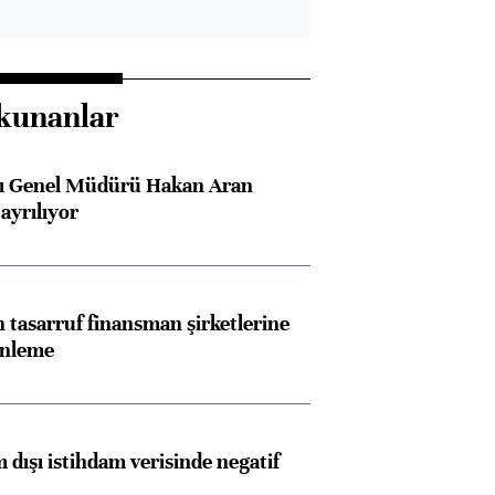
kunanlar
sı Genel Müdürü Hakan Aran
ayrılıyor
Almanya, Commerzbank
Ba
konusunda Unicredit ile
me
tasarruf finansman şirketlerine
görüşmelere hazırlanıyor
enleme
ngıçları
 dışı istihdam verisinde negatif