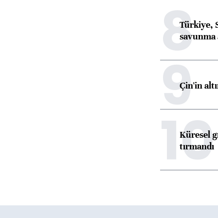
8
Türkiye, 
savunma 
9
Çin'in alt
10
Küresel gı
tırmandı