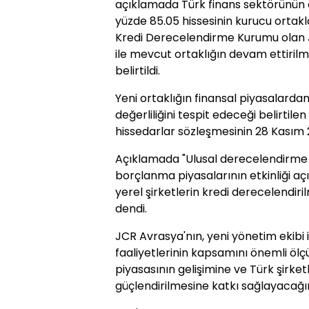
açıklamada Türk finans sektörünün 
yüzde 85.05 hissesinin kurucu ortak
Kredi Derecelendirme Kurumu olan 
ile mevcut ortaklığın devam ettiri
belirtildi.
Yeni ortaklığın finansal piyasalarda
değerliliğini tespit edeceği belirtil
hissedarlar sözleşmesinin 28 Kasım 2
Açıklamada "Ulusal derecelendirme k
borçlanma piyasalarının etkinliği aç
yerel şirketlerin kredi derecelendir
dendi.
JCR Avrasya'nın, yeni yönetim ekibi 
faaliyetlerinin kapsamını önemli ölç
piyasasının gelişimine ve Türk şirketl
güçlendirilmesine katkı sağlayacağının