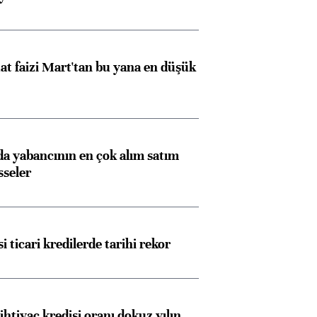
t faizi Mart'tan bu yana en düşük
 yabancının en çok alım satım
sseler
i ticari kredilerde tarihi rekor
ihtiyaç kredisi oranı dokuz yılın