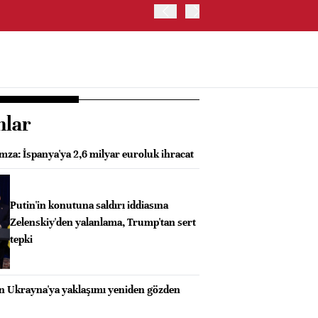
TRUMP: FAİZ ARTIRIMI 
nlar
mza: İspanya'ya 2,6 milyar euroluk ihracat
Putin'in konutuna saldırı iddiasına
Zelenskiy'den yalanlama, Trump'tan sert
tepki
n Ukrayna'ya yaklaşımı yeniden gözden