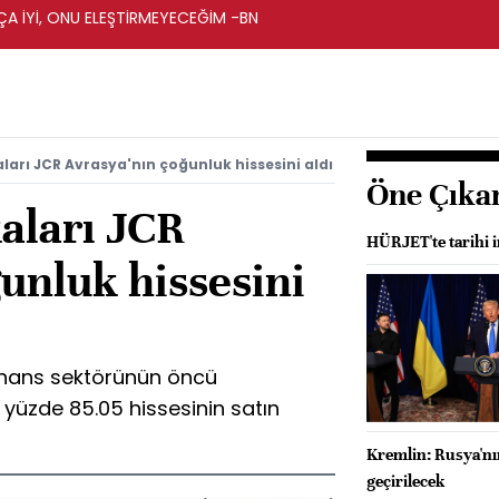
A İYİ, ONU ELEŞTİRMEYECEĞİM -BN
ları JCR Avrasya'nın çoğunluk hissesini aldı
Öne Çıka
aları JCR
HÜRJET'te tarihi i
unluk hissesini
inans sektörünün öncü
 yüzde 85.05 hissesinin satın
Kremlin: Rusya'nı
geçirilecek