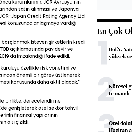
öncü kurumlarının, JCR Avrasya’nın
larından satın alınması ve Japonya
JCR-Japan Credit Rating Agency Ltd.
lmesi konusunda anlaşmaya vardığı
En Çok O
1
n borçlanmak isteyen şirketlerin kredi
en TBB açıklamasında pay devir ve
BofA: Yatı
019’da imzalandığı ifade edildi.
yüksek se
uruluşu özellikle risk yönetimi ve
2
ısından önemli bir görev üstlenerek
ilmesi konusunda daha aktif olacak."
Küresel gı
tırmandı
ile birlikte, derecelendirme
3
üde genişleterek özel sektör tahvil
erinin finansal yapılarının
 altı çizildi.
Otel dolu
Haziran a