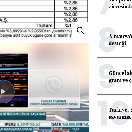
7
zirvesind
8
Almanya'd
desteği
9
Güncel al
gram ve ç
10
Videoyu
Türkiye, 
Oynat
savunma 