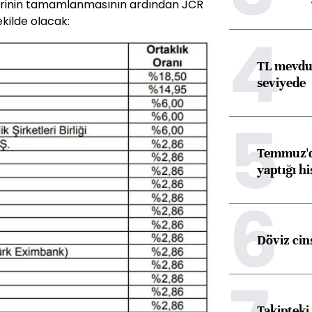
evrinin tamamlanmasının ardından JCR
ekilde olacak:
4
TL mevdua
seviyede
5
Temmuz'da
yaptığı hi
6
Döviz cins
Takipteki 