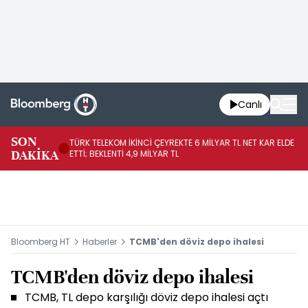
Canlı
SON
TÜRK TELEKOM İKİNCİ ÇEYREKTE 6 MİLYAR TL NET KAR ELDE
AB
DAKİKA
ETTİ; BEKLENTİ 4,9 MİLYAR TL
İR
Bloomberg HT
Haberler
TCMB'den döviz depo ihalesi
TCMB'den döviz depo ihalesi
TCMB, TL depo karşılığı döviz depo ihalesi açtı