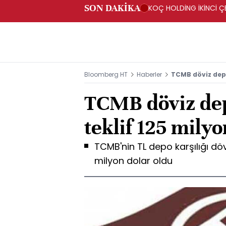
SON DAKİKA
KOÇ HOLDİNG İKİNCİ ÇEY
Bloomberg HT
Haberler
TCMB döviz depo
TCMB döviz dep
teklif 125 milyo
TCMB'nin TL depo karşılığı döv
milyon dolar oldu