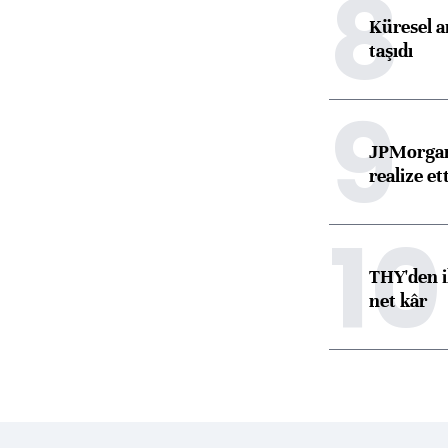
8
Küresel ar
taşıdı
9
JPMorgan
realize ett
10
THY'den i
net kâr