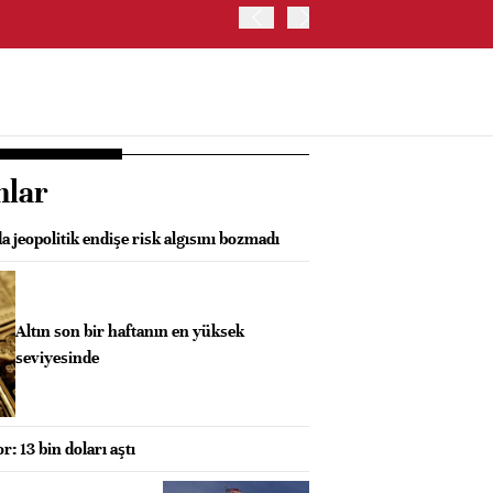
BORSA İSTANBUL'DA BIST
nlar
a jeopolitik endişe risk algısını bozmadı
Altın son bir haftanın en yüksek
seviyesinde
: 13 bin doları aştı