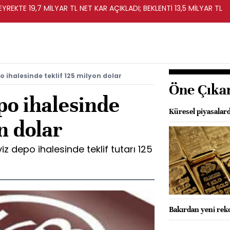
REKTE 19,7 MİLYAR TL NET KAR AÇIKLADI; BEKLENTİ 13,5 MİLYAR TL
 ihalesinde teklif 125 milyon dolar
Öne Çıka
o ihalesinde
Küresel piyasalard
n dolar
iz depo ihalesinde teklif tutarı 125
Bakırdan yeni rekor