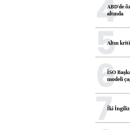
4
ABD'de öz
altında
5
Altın krit
6
İSO Başka
modeli ça
7
İki İngili