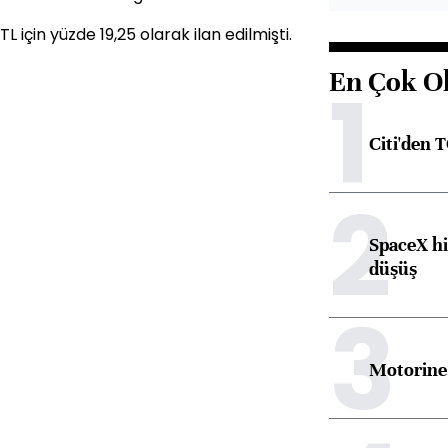
TL için yüzde 19,25 olarak ilan edilmişti.
En Çok O
1
Citi'den 
2
SpaceX hi
düşüş
3
Motorine 