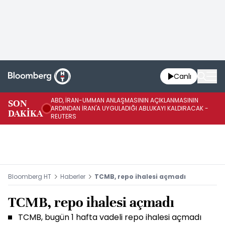
Canlı
ABD, İRAN-UMMAN ANLAŞMASININ AÇIKLANMASININ
AB
SON
ARDINDAN İRAN'A UYGULADIĞI ABLUKAYI KALDIRACAK -
GE
DAKİKA
REUTERS
UY
Bloomberg HT
Haberler
TCMB, repo ihalesi açmadı
TCMB, repo ihalesi açmadı
TCMB, bugün 1 hafta vadeli repo ihalesi açmadı