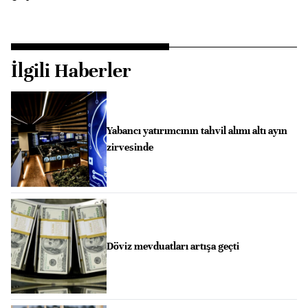
İlgili Haberler
Yabancı yatırımcının tahvil alımı altı ayın
zirvesinde
Döviz mevduatları artışa geçti