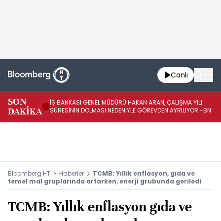
Canlı
SON
İŞ BANKASI GENEL MÜDÜRÜ HAKAN ARAN, ÇALIŞMA YILI
İŞ
DAKİKA
SÜRESİNİN DOLMASI NEDENİYLE GÖREVDEN AYRILIYOR -BN
AT
Bloomberg HT
Haberler
TCMB: Yıllık enflasyon, gıda ve
temel mal gruplarında artarken, enerji grubunda geriledi
TCMB: Yıllık enflasyon gıda ve