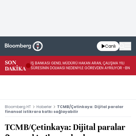
Canlı
SON
İŞ BANKASI GENEL MÜDÜRÜ HAKAN ARAN, ÇALIŞMA YILI
İŞ
DAKİKA
SÜRESİNİN DOLMASI NEDENİYLE GÖREVDEN AYRILIYOR -BN
AT
Bloomberg HT
Haberler
TCMB/Çetinkaya: Dijital paralar
finansal istikrara katkı sağlayabilir
TCMB/Çetinkaya: Dijital paralar