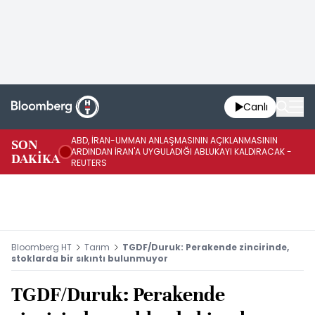
Canlı
ABD, İRAN-UMMAN ANLAŞMASININ AÇIKLANMASININ
AB
SON
ARDINDAN İRAN'A UYGULADIĞI ABLUKAYI KALDIRACAK -
GE
DAKİKA
REUTERS
UY
Bloomberg HT
Tarım
TGDF/Duruk: Perakende zincirinde,
stoklarda bir sıkıntı bulunmuyor
TGDF/Duruk: Perakende