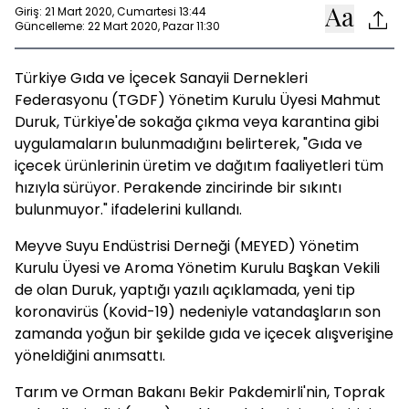
Giriş: 21 Mart 2020, Cumartesi 13:44
Güncelleme: 22 Mart 2020, Pazar 11:30
Türkiye Gıda ve İçecek Sanayii Dernekleri
Federasyonu (TGDF) Yönetim Kurulu Üyesi Mahmut
Duruk, Türkiye'de sokağa çıkma veya karantina gibi
uygulamaların bulunmadığını belirterek, "Gıda ve
içecek ürünlerinin üretim ve dağıtım faaliyetleri tüm
hızıyla sürüyor. Perakende zincirinde bir sıkıntı
bulunmuyor." ifadelerini kullandı.
Meyve Suyu Endüstrisi Derneği (MEYED) Yönetim
Kurulu Üyesi ve Aroma Yönetim Kurulu Başkan Vekili
de olan Duruk, yaptığı yazılı açıklamada, yeni tip
koronavirüs (Kovid-19) nedeniyle vatandaşların son
zamanda yoğun bir şekilde gıda ve içecek alışverişine
yöneldiğini anımsattı.
Tarım ve Orman Bakanı Bekir Pakdemirli'nin, Toprak