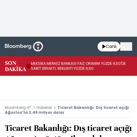
Canlı
SON
MEKSİKA MERKEZ BANKASI FAİZ ORANINI YÜZDE 6,50'DE
OY
DAKİKA
SABİT BIRAKTI; BEKLENTİ YÜZDE 6,50
AÇ
Bloomberg HT
Haberler
Ticaret Bakanlığı: Dış ticaret açığı
Ağustos'ta 2.49 milyar dolar
Ticaret Bakanlığı: Dış ticaret açığı